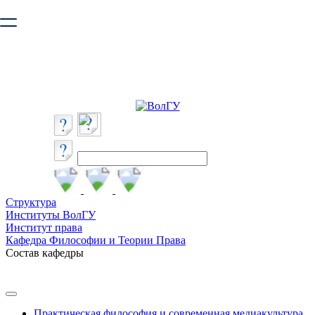
Ваш браузер устарел и не обеспечивает полноценную и
безопасную работу с сайтом. Пожалуйста
обновите браузер
,
чтобы улучшить взаимодействие с сайтом.
Структура
Институты ВолГУ
Институт права
Кафедра Философии и Теории Права
Состав кафедры
Практическая философия и современная медиакультура