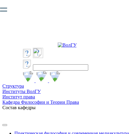
Ваш браузер устарел и не обеспечивает полноценную и
безопасную работу с сайтом. Пожалуйста
обновите браузер
,
чтобы улучшить взаимодействие с сайтом.
Структура
Институты ВолГУ
Институт права
Кафедра Философии и Теории Права
Состав кафедры
Практическая философия и современная медиакультура