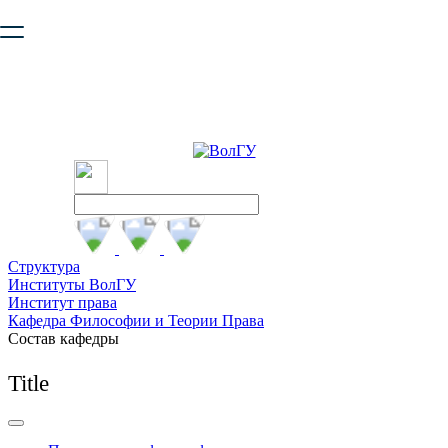
Ваш браузер устарел и не обеспечивает полноценную и
безопасную работу с сайтом. Пожалуйста
обновите браузер
,
чтобы улучшить взаимодействие с сайтом.
Структура
Институты ВолГУ
Институт права
Кафедра Философии и Теории Права
Состав кафедры
Title