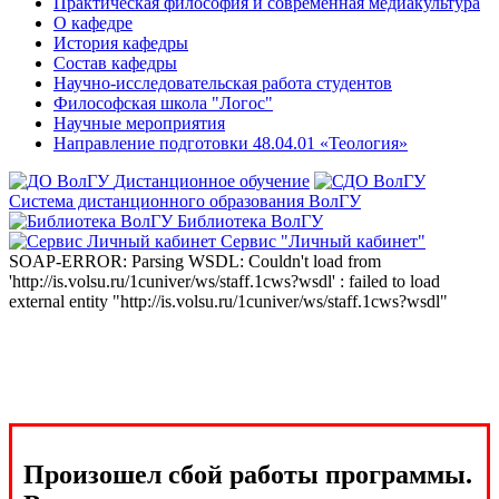
Практическая философия и современная медиакультура
О кафедре
История кафедры
Состав кафедры
Научно-исследовательская работа студентов
Философская школа "Логос"
Научные мероприятия
Направление подготовки 48.04.01 «Теология»
Дистанционное обучение
Система дистанционного образования ВолГУ
Библиотека ВолГУ
Сервис "Личный кабинет"
SOAP-ERROR: Parsing WSDL: Couldn't load from
'http://is.volsu.ru/1cuniver/ws/staff.1cws?wsdl' : failed to load
external entity "http://is.volsu.ru/1cuniver/ws/staff.1cws?wsdl"
Произошел сбой работы программы.