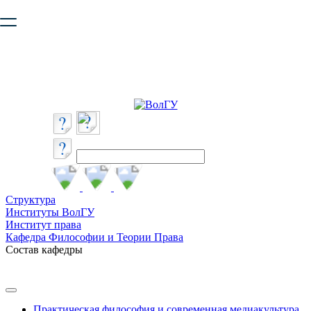
Ваш браузер устарел и не обеспечивает полноценную и
безопасную работу с сайтом. Пожалуйста
обновите браузер
,
чтобы улучшить взаимодействие с сайтом.
Структура
Институты ВолГУ
Институт права
Кафедра Философии и Теории Права
Состав кафедры
Практическая философия и современная медиакультура