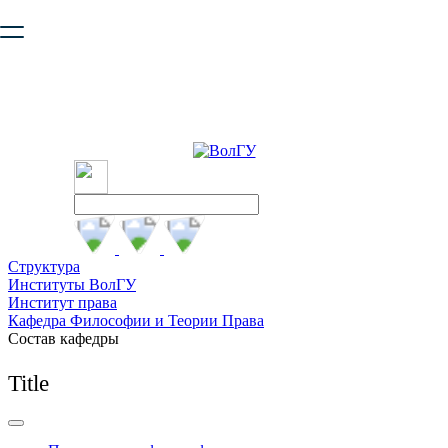
Ваш браузер устарел и не обеспечивает полноценную и
безопасную работу с сайтом. Пожалуйста
обновите браузер
,
чтобы улучшить взаимодействие с сайтом.
Структура
Институты ВолГУ
Институт права
Кафедра Философии и Теории Права
Состав кафедры
Title