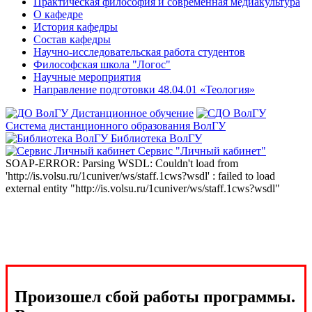
Практическая философия и современная медиакультура
О кафедре
История кафедры
Состав кафедры
Научно-исследовательская работа студентов
Философская школа "Логос"
Научные мероприятия
Направление подготовки 48.04.01 «Теология»
Дистанционное обучение
Система дистанционного образования ВолГУ
Библиотека ВолГУ
Сервис "Личный кабинет"
SOAP-ERROR: Parsing WSDL: Couldn't load from
'http://is.volsu.ru/1cuniver/ws/staff.1cws?wsdl' : failed to load
external entity "http://is.volsu.ru/1cuniver/ws/staff.1cws?wsdl"
Произошел сбой работы программы.