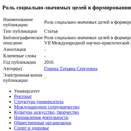
Роль социально-значимых целей в формировании
Наименование
Роль социально-значимых целей в формир
публикации
Тип публикации
Статья
Библиографическое
Роль социально-значимых целей в формиро
описание
VII Международной научно-практической ко
Аннотация
-
Ключевые cлова
-
Год публикации
2016
Автор(ы)
Горина Татьяна Сергеевна
Электронная копия
-
публикации
Университет
Ректорат
Структура университета
Международное сотрудничество
Культура, искусство, творчество
Направления деятельности
Общественные организации
Спорт и здоровье