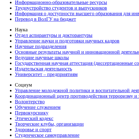
Информационно-образовательные ресурсы
Трудоустройство студентов и выпускников
Информация о доступности высшего образования для ин
Перевод в ВолГУ на бюджет
Наука
Отдел аспирантуры и докторантуры
Управление науки и подготовки научных кадров
Научные подразделения
Основные результаты научной и инновационной деятель
Ведущие научные школы
Государственная научная аттестация (диссертационные с
Издательская деятельность
Университет – предприятиям
Социум
Управление молодежной политики и воспитательной дея
Координационный центр противодействия терроризму и 
Волонтерство
Обучение служением
Первокурснику
Этический кодекс
Творческие клубы, организации
Здоровье и спорт
Студенческое самоуправление