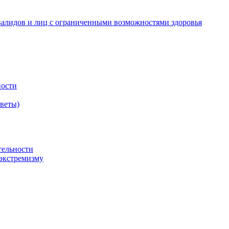
валидов и лиц с ограниченными возможностями здоровья
ности
оветы)
тельности
экстремизму