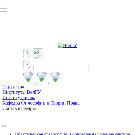
Ваш браузер устарел и не обеспечивает полноценную и
безопасную работу с сайтом. Пожалуйста
обновите браузер
,
чтобы улучшить взаимодействие с сайтом.
Структура
Институты ВолГУ
Институт права
Кафедра Философии и Теории Права
Состав кафедры
Практическая философия и современная медиакультура