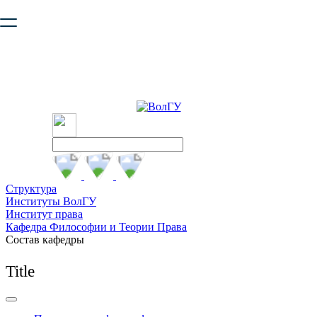
Ваш браузер устарел и не обеспечивает полноценную и
безопасную работу с сайтом. Пожалуйста
обновите браузер
,
чтобы улучшить взаимодействие с сайтом.
Структура
Институты ВолГУ
Институт права
Кафедра Философии и Теории Права
Состав кафедры
Title