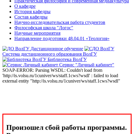
Практическая философия и современная медиакультура
О кафедре
История кафедры
Состав кафедры
Научно-исследовательская работа студентов
Философская школа "Логос"
Научные мероприятия
Направление подготовки 48.04.01 «Теология»
Дистанционное обучение
Система дистанционного образования ВолГУ
Библиотека ВолГУ
Сервис "Личный кабинет"
SOAP-ERROR: Parsing WSDL: Couldn't load from
'http://is.volsu.ru/1cuniver/ws/staff.1cws?wsdl' : failed to load
external entity "http://is.volsu.ru/1cuniver/ws/staff.1cws?wsdl"
Произошел сбой работы программы.