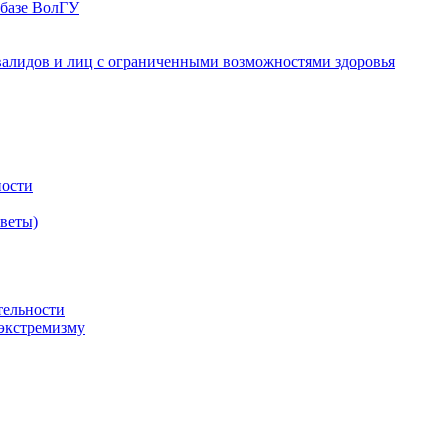
 базе ВолГУ
валидов и лиц с ограниченными возможностями здоровья
ности
оветы)
тельности
экстремизму