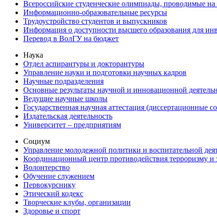
Всероссийские студенческие олимпиады, проводимые на
Информационно-образовательные ресурсы
Трудоустройство студентов и выпускников
Информация о доступности высшего образования для ин
Перевод в ВолГУ на бюджет
Наука
Отдел аспирантуры и докторантуры
Управление науки и подготовки научных кадров
Научные подразделения
Основные результаты научной и инновационной деятель
Ведущие научные школы
Государственная научная аттестация (диссертационные с
Издательская деятельность
Университет – предприятиям
Социум
Управление молодежной политики и воспитательной дея
Координационный центр противодействия терроризму и 
Волонтерство
Обучение служением
Первокурснику
Этический кодекс
Творческие клубы, организации
Здоровье и спорт