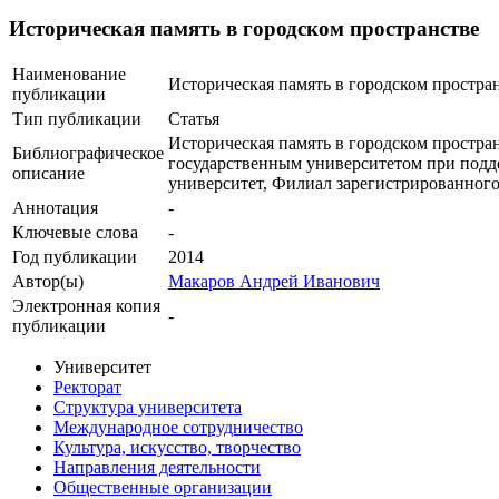
Историческая память в городском пространстве
Наименование
Историческая память в городском простра
публикации
Тип публикации
Статья
Историческая память в городском простра
Библиографическое
государственным университетом при подде
описание
университет, Филиал зарегистрированного 
Аннотация
-
Ключевые cлова
-
Год публикации
2014
Автор(ы)
Макаров Андрей Иванович
Электронная копия
-
публикации
Университет
Ректорат
Структура университета
Международное сотрудничество
Культура, искусство, творчество
Направления деятельности
Общественные организации