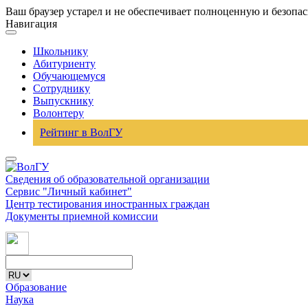
Ваш браузер устарел и не обеспечивает полноценную и безопа
Навигация
Школьнику
Абитуриенту
Обучающемуся
Сотруднику
Выпускнику
Волонтеру
Рейтинг в ВолГУ
Сведения об образовательной организации
Сервис "Личный кабинет"
Центр тестирования иностранных граждан
Документы приемной комиссии
Образование
Наука