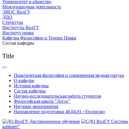
Университет и общество
Международная деятельность
ЭИОС ВолГУ
ДПО
Структура
Институты ВолГУ
Институт права
Кафедра Философии и Теории Права
Состав кафедры
Title
Практическая философия и современная медиакультура
О кафедре
История кафедры
Состав кафедры
Научно-исследовательская работа студентов
Философская школа "Логос"
Научные мероприятия
Направление подготовки 48.04.01 «Теология»
Дистанционное обучение
Система
кабинет"