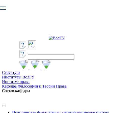
Ваш браузер устарел и не обеспечивает полноценную и
безопасную работу с сайтом. Пожалуйста
обновите браузер
,
чтобы улучшить взаимодействие с сайтом.
Структура
Институты ВолГУ
Институт права
Кафедра Философии и Теории Права
Состав кафедры
Практическая философия и современная медиакультура