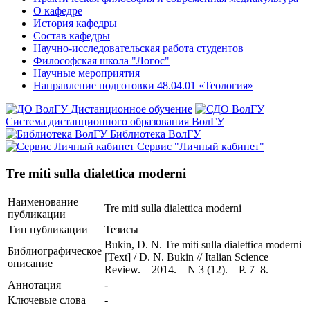
О кафедре
История кафедры
Состав кафедры
Научно-исследовательская работа студентов
Философская школа "Логос"
Научные мероприятия
Направление подготовки 48.04.01 «Теология»
Дистанционное обучение
Система дистанционного образования ВолГУ
Библиотека ВолГУ
Сервис "Личный кабинет"
Tre miti sulla dialettica moderni
Наименование
Tre miti sulla dialettica moderni
публикации
Тип публикации
Тезисы
Bukin, D. N. Tre miti sulla dialettica moderni
Библиографическое
[Text] / D. N. Bukin // Italian Science
описание
Review. – 2014. – N 3 (12). – P. 7–8.
Аннотация
-
Ключевые cлова
-