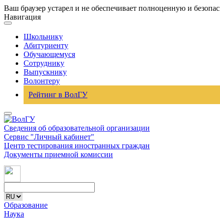
Ваш браузер устарел и не обеспечивает полноценную и безопа
Навигация
Школьнику
Абитуриенту
Обучающемуся
Сотруднику
Выпускнику
Волонтеру
Рейтинг в ВолГУ
Сведения об образовательной организации
Сервис "Личный кабинет"
Центр тестирования иностранных граждан
Документы приемной комиссии
Образование
Наука