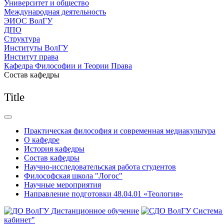
Университет и общество
Международная деятельность
ЭИОС ВолГУ
ДПО
Структура
Институты ВолГУ
Институт права
Кафедра Философии и Теории Права
Состав кафедры
Title
Практическая философия и современная медиакультура
О кафедре
История кафедры
Состав кафедры
Научно-исследовательская работа студентов
Философская школа "Логос"
Научные мероприятия
Направление подготовки 48.04.01 «Теология»
Дистанционное обучение
Система
кабинет"