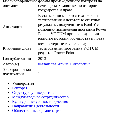
Библиографическое
формы промежуточного контроля на
описание
семинарских занятиях по истории
государства и права
В статье описываются технологии
тестирования и некоторые опытные
результаты, полученные в ВолГУ с
Аннотация
помощью применения программ Power
Point и VOTUM при преподавании
юристам истории государства и права
компьютерные технологии;
Ключевые cлова
тестирование; программа VOTUM;
редактор Power Point.
Год публикации
2013
Автор(ы)
Фалалеева Ирина Николаевна
Электронная копия
-
публикации
Университет
Ректорат
Структура университета
Международное сотрудничество
Культура, искусство, творчество
Направления деятельности
Общественные организации