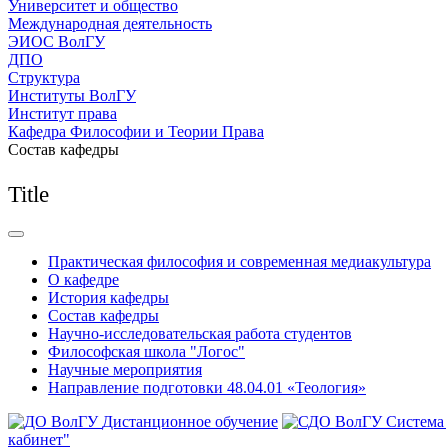
Университет и общество
Международная деятельность
ЭИОС ВолГУ
ДПО
Структура
Институты ВолГУ
Институт права
Кафедра Философии и Теории Права
Состав кафедры
Title
Практическая философия и современная медиакультура
О кафедре
История кафедры
Состав кафедры
Научно-исследовательская работа студентов
Философская школа "Логос"
Научные мероприятия
Направление подготовки 48.04.01 «Теология»
Дистанционное обучение
Система
кабинет"