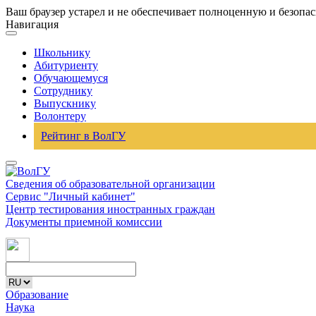
Ваш браузер устарел и не обеспечивает полноценную и безопа
Навигация
Школьнику
Абитуриенту
Обучающемуся
Сотруднику
Выпускнику
Волонтеру
Рейтинг в ВолГУ
Сведения об образовательной организации
Сервис "Личный кабинет"
Центр тестирования иностранных граждан
Документы приемной комиссии
Образование
Наука