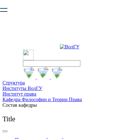
Ваш браузер устарел и не обеспечивает полноценную и
безопасную работу с сайтом. Пожалуйста
обновите браузер
,
чтобы улучшить взаимодействие с сайтом.
Структура
Институты ВолГУ
Институт права
Кафедра Философии и Теории Права
Состав кафедры
Title