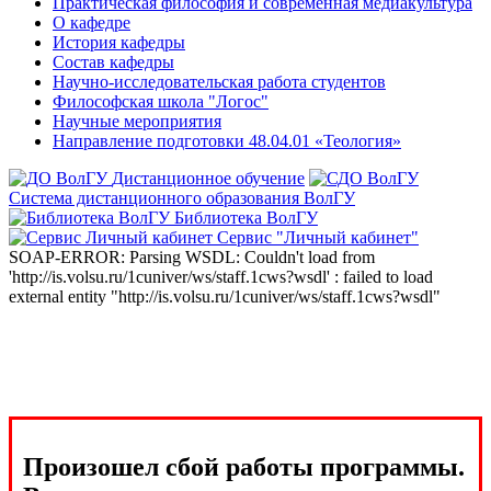
Практическая философия и современная медиакультура
О кафедре
История кафедры
Состав кафедры
Научно-исследовательская работа студентов
Философская школа "Логос"
Научные мероприятия
Направление подготовки 48.04.01 «Теология»
Дистанционное обучение
Система дистанционного образования ВолГУ
Библиотека ВолГУ
Сервис "Личный кабинет"
SOAP-ERROR: Parsing WSDL: Couldn't load from
'http://is.volsu.ru/1cuniver/ws/staff.1cws?wsdl' : failed to load
external entity "http://is.volsu.ru/1cuniver/ws/staff.1cws?wsdl"
Произошел сбой работы программы.