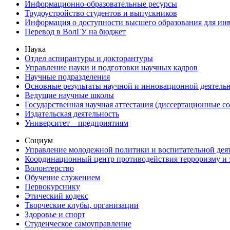
Информационно-образовательные ресурсы
Трудоустройство студентов и выпускников
Информация о доступности высшего образования для ин
Перевод в ВолГУ на бюджет
Наука
Отдел аспирантуры и докторантуры
Управление науки и подготовки научных кадров
Научные подразделения
Основные результаты научной и инновационной деятель
Ведущие научные школы
Государственная научная аттестация (диссертационные с
Издательская деятельность
Университет – предприятиям
Социум
Управление молодежной политики и воспитательной дея
Координационный центр противодействия терроризму и 
Волонтерство
Обучение служением
Первокурснику
Этический кодекс
Творческие клубы, организации
Здоровье и спорт
Студенческое самоуправление