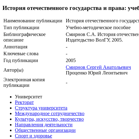
История отечественного государства и права: уч
Наименование публикации
История отечественного государс
Тип публикации
Учебно-методическое пособие
Библиографическое
Смирнов С.А. История отечествен
описание
Издатедьство ВолГУ, 2005.
Аннотация
-
Ключевые cлова
-
Год публикации
2005
Смирнов Сергей Анатольевич
Автор(ы)
Проценко Юрий Леонтьевич
Электронная копия
-
публикации
Университет
Ректорат
Структура университета
Международное сотрудничество
Культура, искусство, творчество
Направления деятельности
Общественные организации
Спорт и здоровье