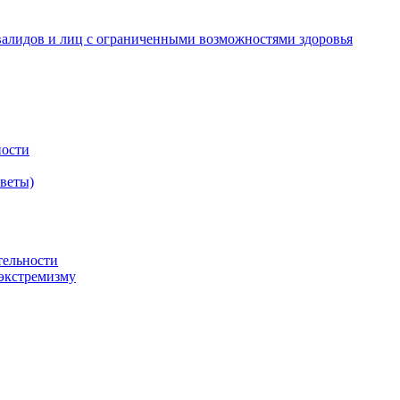
валидов и лиц с ограниченными возможностями здоровья
ности
оветы)
тельности
экстремизму