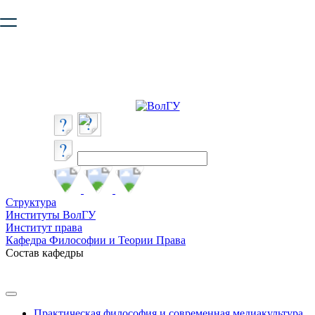
Ваш браузер устарел и не обеспечивает полноценную и
безопасную работу с сайтом. Пожалуйста
обновите браузер
,
чтобы улучшить взаимодействие с сайтом.
Структура
Институты ВолГУ
Институт права
Кафедра Философии и Теории Права
Состав кафедры
Практическая философия и современная медиакультура