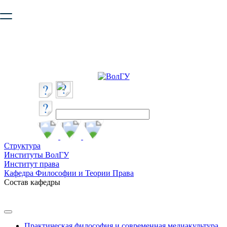
Ваш браузер устарел и не обеспечивает полноценную и
безопасную работу с сайтом. Пожалуйста
обновите браузер
,
чтобы улучшить взаимодействие с сайтом.
Структура
Институты ВолГУ
Институт права
Кафедра Философии и Теории Права
Состав кафедры
Практическая философия и современная медиакультура