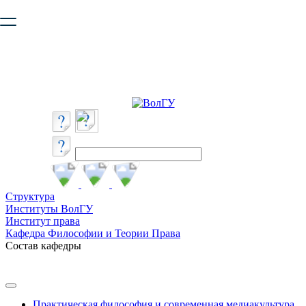
Ваш браузер устарел и не обеспечивает полноценную и
безопасную работу с сайтом. Пожалуйста
обновите браузер
,
чтобы улучшить взаимодействие с сайтом.
Структура
Институты ВолГУ
Институт права
Кафедра Философии и Теории Права
Состав кафедры
Практическая философия и современная медиакультура