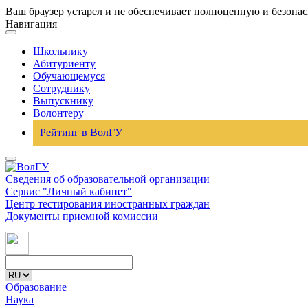
Ваш браузер устарел и не обеспечивает полноценную и безопа
Навигация
Школьнику
Абитуриенту
Обучающемуся
Сотруднику
Выпускнику
Волонтеру
Рейтинг в ВолГУ
Сведения об образовательной организации
Сервис "Личный кабинет"
Центр тестирования иностранных граждан
Документы приемной комиссии
Образование
Наука