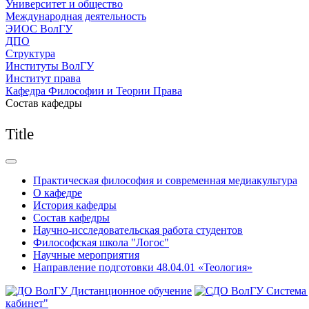
Университет и общество
Международная деятельность
ЭИОС ВолГУ
ДПО
Структура
Институты ВолГУ
Институт права
Кафедра Философии и Теории Права
Состав кафедры
Title
Практическая философия и современная медиакультура
О кафедре
История кафедры
Состав кафедры
Научно-исследовательская работа студентов
Философская школа "Логос"
Научные мероприятия
Направление подготовки 48.04.01 «Теология»
Дистанционное обучение
Система
кабинет"