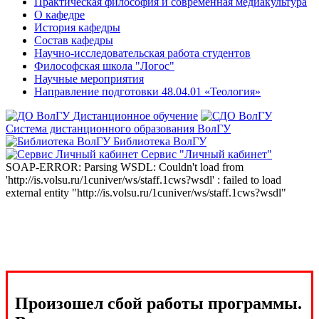
Практическая философия и современная медиакультура
О кафедре
История кафедры
Состав кафедры
Научно-исследовательская работа студентов
Философская школа "Логос"
Научные мероприятия
Направление подготовки 48.04.01 «Теология»
Дистанционное обучение
Система дистанционного образования ВолГУ
Библиотека ВолГУ
Сервис "Личный кабинет"
SOAP-ERROR: Parsing WSDL: Couldn't load from
'http://is.volsu.ru/1cuniver/ws/staff.1cws?wsdl' : failed to load
external entity "http://is.volsu.ru/1cuniver/ws/staff.1cws?wsdl"
Произошел сбой работы программы.