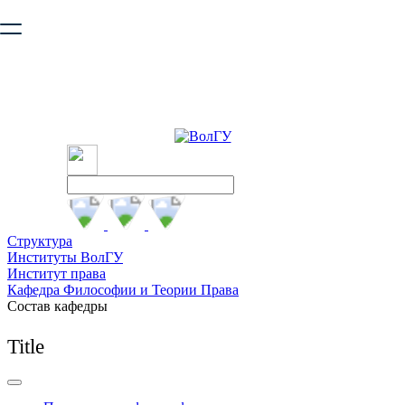
Ваш браузер устарел и не обеспечивает полноценную и
безопасную работу с сайтом. Пожалуйста
обновите браузер
,
чтобы улучшить взаимодействие с сайтом.
Структура
Институты ВолГУ
Институт права
Кафедра Философии и Теории Права
Состав кафедры
Title