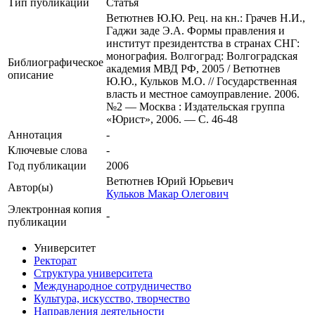
Тип публикации
Статья
Ветютнев Ю.Ю. Рец. на кн.: Грачев Н.И.,
Гаджи заде Э.А. Формы правления и
институт президентства в странах СНГ:
монография. Волгоград: Волгоградская
Библиографическое
академия МВД РФ, 2005 / Ветютнев
описание
Ю.Ю., Кульков М.О. // Государственная
власть и местное самоуправление. 2006.
№2 — Москва : Издательская группа
«Юрист», 2006. — С. 46-48
Аннотация
-
Ключевые cлова
-
Год публикации
2006
Ветютнев Юрий Юрьевич
Автор(ы)
Кульков Макар Олегович
Электронная копия
-
публикации
Университет
Ректорат
Структура университета
Международное сотрудничество
Культура, искусство, творчество
Направления деятельности