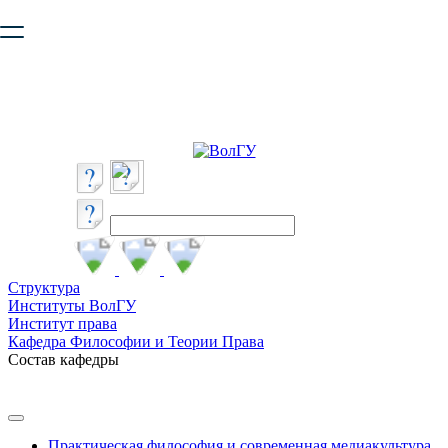
Ваш браузер устарел и не обеспечивает полноценную и
безопасную работу с сайтом. Пожалуйста
обновите браузер
,
чтобы улучшить взаимодействие с сайтом.
Структура
Институты ВолГУ
Институт права
Кафедра Философии и Теории Права
Состав кафедры
Практическая философия и современная медиакультура