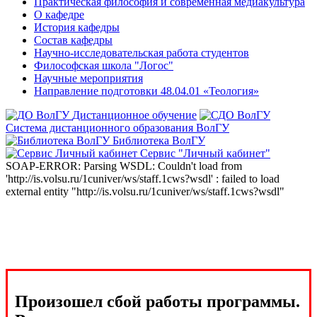
Практическая философия и современная медиакультура
О кафедре
История кафедры
Состав кафедры
Научно-исследовательская работа студентов
Философская школа "Логос"
Научные мероприятия
Направление подготовки 48.04.01 «Теология»
Дистанционное обучение
Система дистанционного образования ВолГУ
Библиотека ВолГУ
Сервис "Личный кабинет"
SOAP-ERROR: Parsing WSDL: Couldn't load from
'http://is.volsu.ru/1cuniver/ws/staff.1cws?wsdl' : failed to load
external entity "http://is.volsu.ru/1cuniver/ws/staff.1cws?wsdl"
Произошел сбой работы программы.