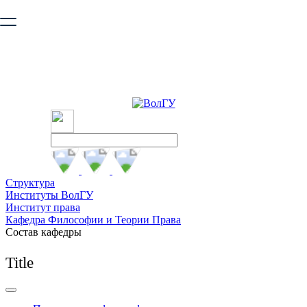
Ваш браузер устарел и не обеспечивает полноценную и
безопасную работу с сайтом. Пожалуйста
обновите браузер
,
чтобы улучшить взаимодействие с сайтом.
Структура
Институты ВолГУ
Институт права
Кафедра Философии и Теории Права
Состав кафедры
Title