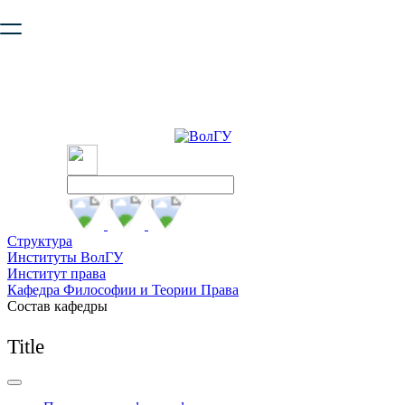
Ваш браузер устарел и не обеспечивает полноценную и
безопасную работу с сайтом. Пожалуйста
обновите браузер
,
чтобы улучшить взаимодействие с сайтом.
Структура
Институты ВолГУ
Институт права
Кафедра Философии и Теории Права
Состав кафедры
Title