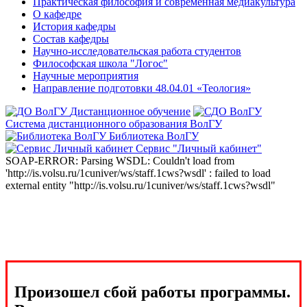
Практическая философия и современная медиакультура
О кафедре
История кафедры
Состав кафедры
Научно-исследовательская работа студентов
Философская школа "Логос"
Научные мероприятия
Направление подготовки 48.04.01 «Теология»
Дистанционное обучение
Система дистанционного образования ВолГУ
Библиотека ВолГУ
Сервис "Личный кабинет"
SOAP-ERROR: Parsing WSDL: Couldn't load from
'http://is.volsu.ru/1cuniver/ws/staff.1cws?wsdl' : failed to load
external entity "http://is.volsu.ru/1cuniver/ws/staff.1cws?wsdl"
Произошел сбой работы программы.