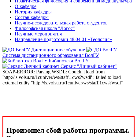
Практическая философия и современная медиакультура
О кафедре
История кафедры
Состав кафедры
Научно-исследовательская работа студентов
Философская школа "Логос"
Научные мероприятия
Направление подготовки 48.04.01 «Теология»
Дистанционное обучение
Система дистанционного образования ВолГУ
Библиотека ВолГУ
Сервис "Личный кабинет"
SOAP-ERROR: Parsing WSDL: Couldn't load from
'http://is.volsu.ru/1cuniver/ws/staff.1cws?wsdl' : failed to load
external entity "http://is.volsu.ru/1cuniver/ws/staff.1cws?wsdl"
Произошел сбой работы программы.