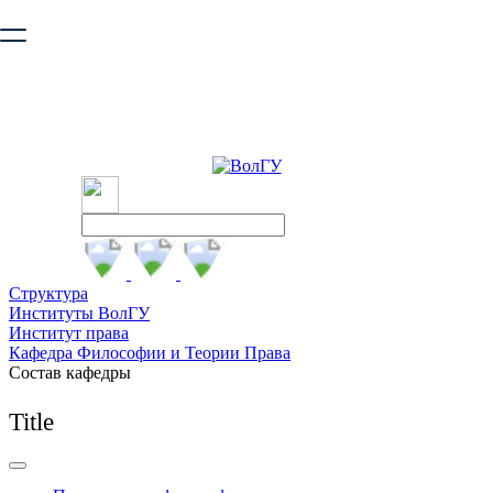
Ваш браузер устарел и не обеспечивает полноценную и
безопасную работу с сайтом. Пожалуйста
обновите браузер
,
чтобы улучшить взаимодействие с сайтом.
Структура
Институты ВолГУ
Институт права
Кафедра Философии и Теории Права
Состав кафедры
Title