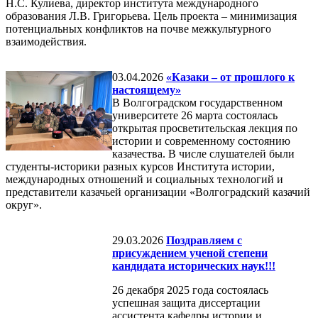
Н.С. Кулиева, директор института международного
образования Л.В. Григорьева. Цель проекта – минимизация
потенциальных конфликтов на почве межкультурного
взаимодействия.
03.04.2026
«Казаки – от прошлого к
настоящему»
В Волгоградском государственном
университете 26 марта состоялась
открытая просветительская лекция по
истории и современному состоянию
казачества. В числе слушателей были
студенты-историки разных курсов Института истории,
международных отношений и социальных технологий и
представители казачьей организации «Волгоградский казачий
округ».
29.03.2026
Поздравляем с
присуждением ученой степени
кандидата исторических наук!!!
26 декабря 2025 года состоялась
успешная защита диссертации
ассистента кафедры истории и