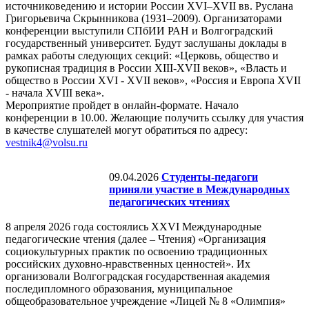
источниковедению и истории России XVI–XVII вв. Руслана
Григорьевича Скрынникова (1931–2009). Организаторами
конференции выступили СПбИИ РАН и Волгоградский
государственный университет. Будут заслушаны доклады в
рамках работы следующих секций: «Церковь, общество и
рукописная традиция в России XIII-XVII веков», «Власть и
общество в России XVI - XVII веков», «Россия и Европа XVII
- начала XVIII века».
Мероприятие пройдет в онлайн-формате. Начало
конференции в 10.00. Желающие получить ссылку для участия
в качестве слушателей могут обратиться по адресу:
vestnik4@volsu.ru
09.04.2026
Студенты-педагоги
приняли участие в Международных
педагогических чтениях
8 апреля 2026 года состоялись XXVI Международные
педагогические чтения (далее – Чтения) «Организация
социокультурных практик по освоению традиционных
российских духовно-нравственных ценностей». Их
организовали Волгоградская государственная академия
последипломного образования, муниципальное
общеобразовательное учреждение «Лицей № 8 «Олимпия»