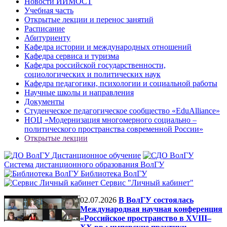
Новости ИИМОСТ
Учебная часть
Открытые лекции и перенос занятий
Расписание
Абитуриенту
Кафедра истории и международных отношений
Кафедра сервиса и туризма
Кафедра российской государственности,
социологических и политических наук
Кафедра педагогики, психологии и социальной работы
Научные школы и направления
Документы
Студенческое педагогическое сообщество «EduAlliance»
НОЦ «Модернизация многомерного социально –
политического пространства современной России»
Открытые лекции
Дистанционное обучение
Система дистанционного образования ВолГУ
Библиотека ВолГУ
Сервис "Личный кабинет"
02.07.2026
В ВолГУ состоялась
Международная научная конференция
«Российское пространство в XVIII–