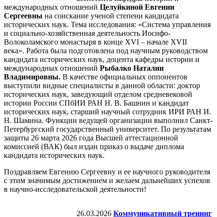
международных отношений
Целуйкиной Евгении
Сергеевны
на соискание ученой степени кандидата
исторических наук. Тема исследования: «Система управления
и социально-хозяйственная деятельность Иосифо-
Волоколамского монастыря в конце XVI – начале XVII
века». Работа была подготовлена под научным руководством
кандидата исторических наук, доцента кафедры истории и
международных отношений
Рыбалко Наталии
Владимировны.
В качестве официальных оппонентов
выступили видные специалисты в данной области: доктор
исторических наук, заведующий отделом средневековой
истории России СПбИИ РАН Н. В. Башнин и кандидат
исторических наук, старший научный сотрудник ИРИ РАН И.
Н. Шамина. Функции ведущей организации выполнил Санкт-
Петербургский государственный университет. По результатам
защиты 26 марта 2026 года Высшей аттестационной
комиссией (ВАК) был издан приказ о выдаче диплома
кандидата исторических наук.
Поздравляем Евгению Сергеевну и ее научного руководителя
с этим значимым достижением и желаем дальнейших успехов
в научно-исследовательской деятельности!
26.03.2026
Коммуникативный тренинг