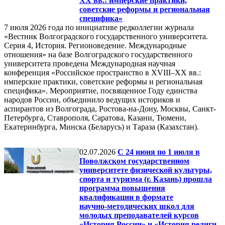
XX вв.: имперские практики,
советские реформы и региональная
специфика»
7 июля 2026 года по инициативе редколлегии журнала
«Вестник Волгоградского государственного университета.
Серия 4, История. Регионоведение. Международные
отношения» на базе Волгоградского государственного
университета проведена Международная научная
конференция «Российское пространство в XVIII–XX вв.:
имперские практики, советские реформы и региональная
специфика». Мероприятие, посвященное Году единства
народов России, объединило ведущих историков и
аспирантов из Волгограда, Ростова-на-Дону, Москвы, Санкт-
Петербурга, Ставрополя, Саратова, Казани, Тюмени,
Екатеринбурга, Минска (Беларусь) и Тараза (Казахстан).
02.07.2026
С 24 июня по 1 июля в
Поволжском государственном
университете физической культуры,
спорта и туризма (г. Казань) прошла
программа повышения
квалификации в формате
научно‑методических школ для
молодых преподавателей курсов
«История России» и «История религи