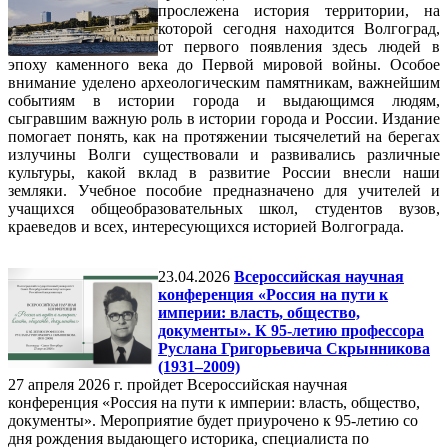
прослежена история территории, на
которой сегодня находится Волгоград,
от первого появления здесь людей в
эпоху каменного века до Первой мировой войны. Особое
внимание уделено археологическим памятникам, важнейшим
событиям в истории города и выдающимся людям,
сыгравшим важную роль в истории города и России. Издание
помогает понять, как на протяжении тысячелетий на берегах
излучины Волги существовали и развивались различные
культуры, какой вклад в развитие России внесли наши
земляки. Учебное пособие предназначено для учителей и
учащихся общеобразовательных школ, студентов вузов,
краеведов и всех, интересующихся историей Волгограда.
23.04.2026
Всероссийская научная
конференция «Россия на пути к
империи: власть, общество,
документы». К 95-летию профессора
Руслана Григорьевича Скрынникова
(1931–2009)
27 апреля 2026 г. пройдет Всероссийская научная
конференция «Россия на пути к империи: власть, общество,
документы». Мероприятие будет приурочено к 95-летию со
дня рождения выдающего историка, специалиста по