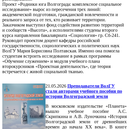
Проект «Родники юга Волгограда: комплексное социальное
исследование» вырос из пересечения трех линий:
академической подготовки, гражданской вовлеченности и
реального запроса от тех, кто развивает территории.
Заказчиком выступил фонд содействия развитию территорий
и сообществ «Высота», а исполнителями студены второго
курса направления бакалавриата «Социология» гр. Сб-241.
Руководит проектом доцент кафедры российской
государственности, социологических и политических наук
ВолГУ Мария Борисовна Полтавская. Именно она помогла
студентам встроить исследование в рамках программы
«Обучение служением» и модуля учебного плана
второкурсников «Проектная деятельность», где теория
встречается с живой социальной тканью.
21.05.2026
Преподаватели ВолГУ
стали авторами учебного пособия по
истории Волгоградской земли
В московском издательстве «Планета»
вышло учебное пособие А.С.
Скрипкина и А.В. Луночкина «История
Волгоградской земли от древнейших
времен до начала ХХ века». В книге