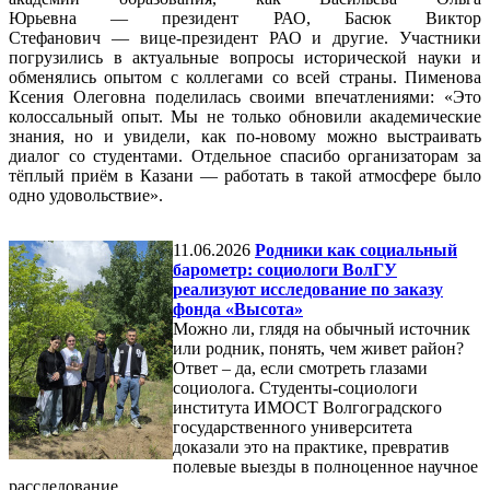
Юрьевна — президент РАО, Басюк Виктор
Стефанович — вице‑президент РАО и другие. Участники
погрузились в актуальные вопросы исторической науки и
обменялись опытом с коллегами со всей страны. Пименова
Ксения Олеговна поделилась своими впечатлениями: «Это
колоссальный опыт. Мы не только обновили академические
знания, но и увидели, как по‑новому можно выстраивать
диалог со студентами. Отдельное спасибо организаторам за
тёплый приём в Казани — работать в такой атмосфере было
одно удовольствие».
11.06.2026
Родники как социальный
барометр: социологи ВолГУ
реализуют исследование по заказу
фонда «Высота»
Можно ли, глядя на обычный источник
или родник, понять, чем живет район?
Ответ – да, если смотреть глазами
социолога. Студенты-социологи
института ИМОСТ Волгоградского
государственного университета
доказали это на практике, превратив
полевые выезды в полноценное научное
расследование.