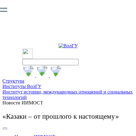
Ваш браузер устарел и не обеспечивает полноценную и
безопасную работу с сайтом. Пожалуйста
обновите браузер
,
чтобы улучшить взаимодействие с сайтом.
Структура
Институты ВолГУ
Институт истории, международных отношений и социальных
технологий
Новости ИИМОСТ
«Казаки – от прошлого к настоящему»