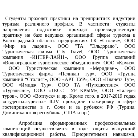
Студенты проходят практики на предприятиях индустрии
туризма различного профиля. В частности: студенты
направления подготовки проходят производственную
практику на базе ведущих организаций сферы туризма в
Волгоградской области: предприятиях ГК «Столия», ООО
«Мир на ладони», ООО "ТА "Эльдорадо", ООО
Туристическая фирма City Travel, ООО Туристическая
компания «ИНТЕР-ЛАЙН», ООО Группа компаний
«Волгоградское туристическое объединение», ООО «Круиз»,
ООО Туристическая компания «Меридиан», ООО
Туристическая фирма «Пеликан тур», ООО «Группа
компаний “Столия”», ООО «АРТ ТУР», ООО «Планета Тур»,
ООО «Имидж Тур», ООО ТА «Путешествие», ООО
«Туральянс», ООО «ТЕСС ТУР КРЫМ», ООО «Галерея
туров», ООО «Вотпуск» и др. Кроме того, в 2017-2019 годах
«студенты-туристы» II-IV проходили стажировку в сфере
гостеприимства в г. Сочи и за рубежом РФ (Турция,
Доминиканская республика, США и пр.).
Апробация сформированных профессиональных
компетенций осуществляется в ходе защиты выпускной
квалификационной работы. Приоритетными навыками,