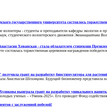
адского государственного университета состоялось торжестве
е волонтеры - студенты и преподаватели кафедры экологии и п
наук
, студенческого волонтерского движения
Экоинициатива Во
 Анастасия Хованская - стала обладателем стипендии Презид
ете состоялась торжественная церемония награждения победите
получила грант на разработку биостимулятора для растений
жала
Анастасия Шеховцова
. Будущий биоинженер представила н
Худякова выиграла грант на разработку уникального напитк
молодых ученых – «Умник-2025». Его проводит Фонд содействи
ентов с заслуженной победой!