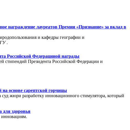
нное награждение лауреатов Премии «Признание» за вклад в
риродопользования и кафедры географии и
лГУ
.
ента Российской Федерацииой награды
лей стипендий Президента Российской Федерации и
 на основе сарептской горчицы
а суд жюри разработку инновационного стимулятора, который
а для здоровья
я инновациям.