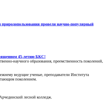
 и природопользования провели научно-популярный
священном 45-летию БКС!
ственно-научного образования, преемственность поколений,
прежнему ведущие ученые, преподаватели Института
астающим поколением.
 Арчединский лесной колледж.