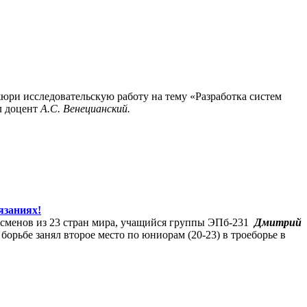
ри исследовательскую работу на тему «Разработка систем
л доцент
А.С. Венецианский.
язаниях!
тсменов из 23 стран мира, учащийся группы ЭПб-231
Дмитрий
борьбе занял второе место по юниорам (20-23) в троеборье в