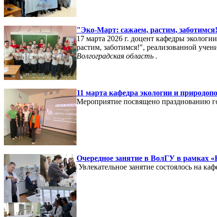
"Эко-Март: сажаем, растим, заботимся
17 марта 2026 г. доцент кафедры эколог
растим,
заботимся!",
реализованной учен
Волгоградская область
.
11 марта кафедра экологии и природоп
Мероприятие посвящено празднованию г
Очередное занятие в ВолГУ в рамках «
Увлекательное занятие состоялось на ка