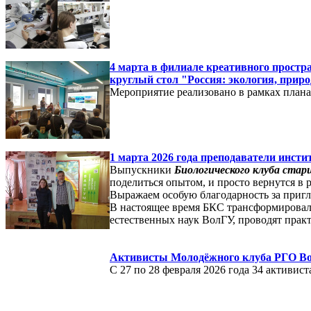
4 марта в филиале креативного прост
круглый стол "Россия: экология, приро
Мероприятие реализовано в рамках плана
1 марта 2026 года преподаватели инст
Выпускники
Биологического клуба стар
поделиться опытом, и просто вернутся в 
Выражаем особую благодарность за пригл
В настоящее время БКС трансформировал
естественных наук ВолГУ, проводят прак
Активисты Молодёжного клуба РГО Во
С 27 по 28 февраля 2026 года 34 активи