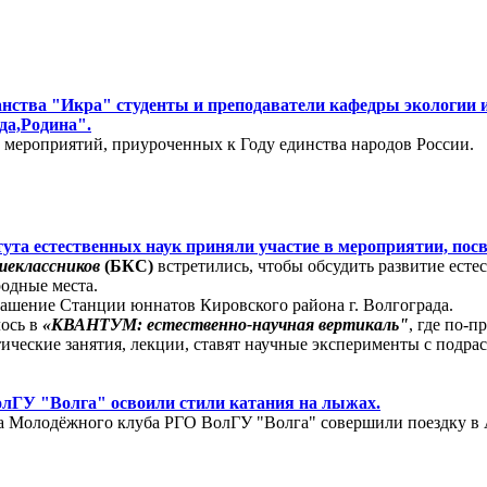
ранства "Икра" студенты и преподаватели кафедры экологии
да,Родина".
 мероприятий, приуроченных к Году единства народов России.
итута естественных наук приняли участие в мероприятии, по
шеклассников
(БКС)
встретились, чтобы обсудить развитие есте
родные места.
ашение Станции юннатов Кировского района г. Волгограда.
ось в
«КВАНТУМ: естественно-научная вертикаль"
, где по-
тические занятия, лекции, ставят научные эксперименты с подр
лГУ "Волга" освоили стили катания на лыжах.
ста Молодёжного клуба РГО ВолГУ "Волга" совершили поездку в