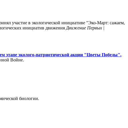
инял участие в экологической инициативе "Эко-Март: сажаем,
ологических инициатив движения
Движение Первых |
нем этапе эколого-патриотической акции "Цветы Победы".
нной Войне.
имической биологии.