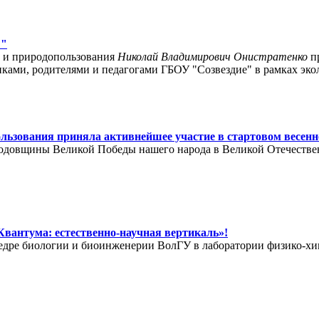
!"
ии и природопользования
Николай Владимирович Онистратенко
пр
иками, родителями и педагогами ГБОУ "Созвездие" в рамках эк
ользования приняла активнейшее участие в стартовом весен
одовщины Великой Победы нашего народа в Великой Отечестве
Квантума: естественно‑научная вертикаль»!
федре биологии и биоинженерии ВолГУ в лаборатории физико‑х