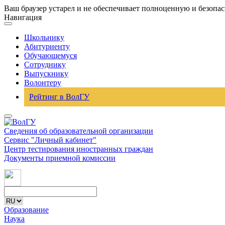
Ваш браузер устарел и не обеспечивает полноценную и безопа
Навигация
Школьнику
Абитуриенту
Обучающемуся
Сотруднику
Выпускнику
Волонтеру
Рейтинг в ВолГУ
Сведения об образовательной организации
Сервис "Личный кабинет"
Центр тестирования иностранных граждан
Документы приемной комиссии
Образование
Наука