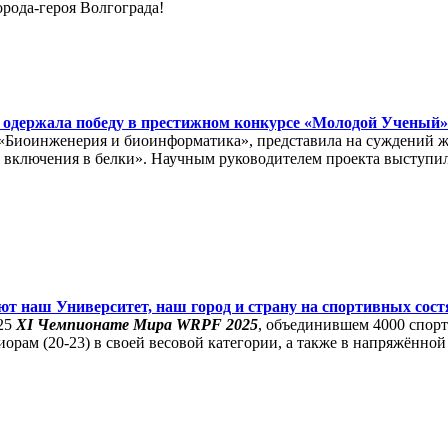
рода-героя Волгограда!
 одержала победу в престижном конкурсе «Молодой Ученый»
«Биоинженерия и биоинформатика», представила на суждений жю
х включения в белки». Научным руководителем проекта выступи
ют наш Университет, наш город и страну на спортивных сост
25
XI Чемпионате Мира WRPF 2025
, объединившем 4000 спор
орам (20-23) в своей весовой категории, а также в напряжённой 