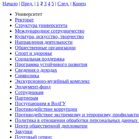
Начало
|
Пред.
|
1
2
3
4
5
|
След.
|
Конец
Университет
Ректорат
Структура университета
Международное сотрудничество
Культура, искусство, творчество
Направления деятельности
Общественные организации
Спорт и здоровье
Социальная поддержка
Программа устойчивого развития
Сведения о доходах
Символика
Экскурсионно-музейный комплекс
Эндаумент-фонд
Сотрудникам
Партнерам
Поступающим в ВолГУ
Противодействие коррупции
Противодействие экстремизму и терроризму, профилакти
Политика в отношении обработки персональных данных
Центр общественной дипломатии
Закупки
Почтовый сервис