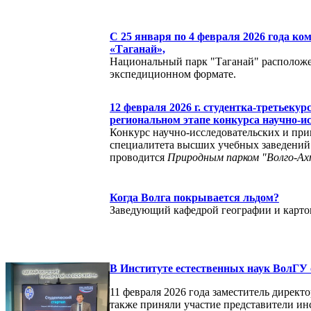
С 25 января по 4 февраля 2026 года 
«Таганай»,
Национальный парк "Таганай" расположен 
экспедиционном формате.
12 февраля 2026 г. студентка-третьек
региональном этапе конкурса научно-и
Конкурс научно-исследовательских и при
специалитета высших учебных заведений
проводится
Природным парком "Волго-Ах
Когда Волга покрывается льдом?
Заведующий кафедрой географии и карт
В Институте естественных наук ВолГУ 
11 февраля 2026 года заместитель директ
также приняли участие представители и