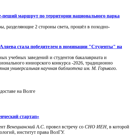
е-пеший маршрут по территории национального парка
ры, разделяющие 2 стороны света, прошёл в походно-
 Аляева стала победителем в номинации "Студенты" на
ных учебных заведений и студентов бакалавриата и
ционального юниорского конкурса -2026, традиционно
ная универсальная научная библиотека им. М. Горького.
едоставе на Волге
енческий стартап»
ент
Венецианский А.С.
провел встречу со
СНО ИЕН,
в которой
ологий, институт права ВолГУ.