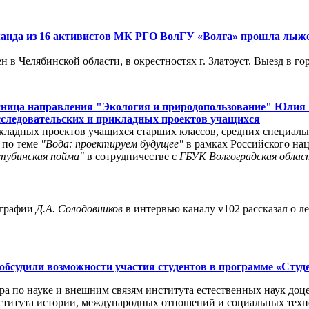
команда из 16 активистов МК РГО ВолГУ «Волга» прошла лыж
в Челябинской области, в окрестностях г. Златоуст. Выезд в го
урсница направления "Экология и природопользование" Юлия
сследовательских и прикладных проектов учащихся
кладных проектов учащихся старших классов, средних специаль
 по теме
"Вода: проектируем будущее"
в рамках Российского на
тубинская пойма"
в сотрудничестве с
ГБУК Волгоградская област
ографии
Д.А. Солодовников
в интервью каналу v102 рассказал о л
обсудили возможности участия студентов в программе «Студ
ора по науке и внешним связям института естественных наук доц
нститута истории, международных отношений и социальных техн