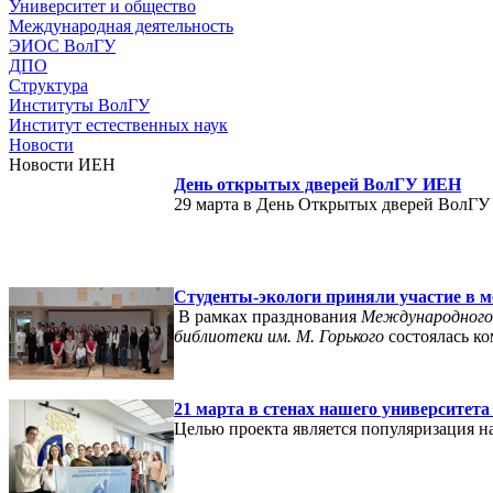
Университет и общество
Международная деятельность
ЭИОС ВолГУ
ДПО
Структура
Институты ВолГУ
Институт естественных наук
Новости
Новости ИЕН
День открытых дверей ВолГУ ИЕН
29 марта в День Открытых дверей ВолГУ 
Студенты-экологи приняли участие в 
В рамках празднования
Международного
библиотеки им. М. Горького
состоялась ко
21 марта в стенах нашего университет
Целью проекта является популяризация н