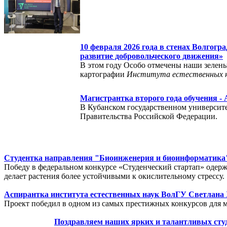
10 февраля 2026 года в стенах Волгогр
развитие добровольческого движения»
В этом году Особо отмечены наши зелены
картографии
Института естественных 
Магистрантка второго года обучения -
В Кубанском государственном университ
Правительства Российской Федерации.
Студентка направления "Биоинженерия и биоинформатика" 
Победу в федеральном конкурсе «Студенческий стартап» одер
делает растения более устойчивыми к окислительному стрессу.
Аспирантка института естественных наук ВолГУ Светлана 
Проект победил в одном из самых престижных конкурсов для 
Поздравляем наших ярких и талантливых студ