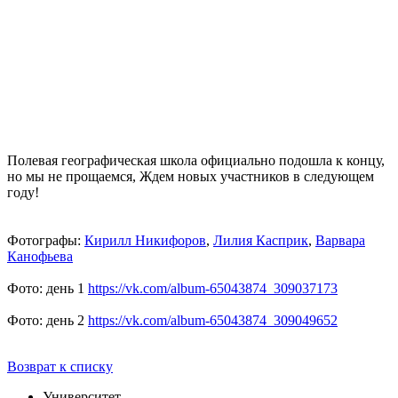
Полевая географическая школа официально подошла к концу,
но мы не прощаемся, Ждем новых участников в следующем
году!
Фотографы:
Кирилл Никифоров
,
Лилия Касприк
,
Варвара
Канофьева
Фото: день 1
https://vk.com/album-65043874_309037173
Фото: день 2
https://vk.com/album-65043874_309049652
Возврат к списку
Университет