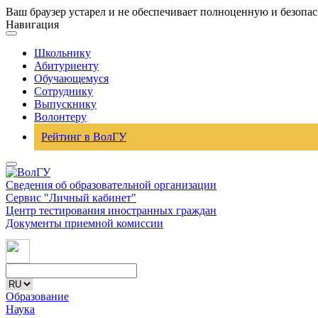
Ваш браузер устарел и не обеспечивает полноценную и безопа
Навигация
Школьнику
Абитуриенту
Обучающемуся
Сотруднику
Выпускнику
Волонтеру
Рейтинг в ВолГУ
Сведения об образовательной организации
Сервис "Личный кабинет"
Центр тестирования иностранных граждан
Документы приемной комиссии
Образование
Наука