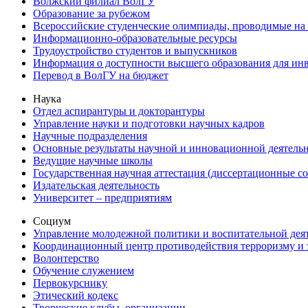
Волжский филиал ВолГУ
Образование за рубежом
Всероссийские студенческие олимпиады, проводимые на
Информационно-образовательные ресурсы
Трудоустройство студентов и выпускников
Информация о доступности высшего образования для ин
Перевод в ВолГУ на бюджет
Наука
Отдел аспирантуры и докторантуры
Управление науки и подготовки научных кадров
Научные подразделения
Основные результаты научной и инновационной деятель
Ведущие научные школы
Государственная научная аттестация (диссертационные с
Издательская деятельность
Университет – предприятиям
Социум
Управление молодежной политики и воспитательной дея
Координационный центр противодействия терроризму и 
Волонтерство
Обучение служением
Первокурснику
Этический кодекс
Творческие клубы, организации