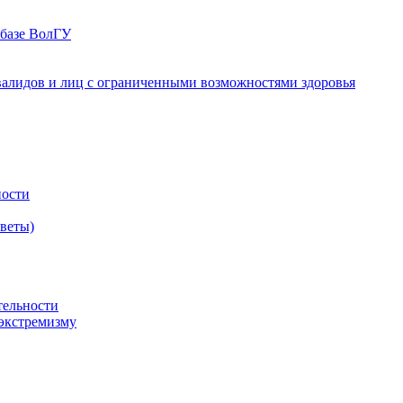
 базе ВолГУ
валидов и лиц с ограниченными возможностями здоровья
ности
оветы)
тельности
экстремизму