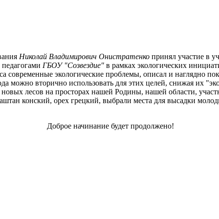
вания
Николай Владимирович Онистратенко
принял участие в у
и педагогами
ГБОУ "Созвездие"
в рамках экологических инициа
современные экологические проблемы, описал и наглядно показа
да можно вторично использовать для этих целей, снижая их "эк
я новых лесов на просторах нашей Родины, нашей области, учас
каштан конский, орех грецкий, выбрали места для высадки моло
Доброе начинание будет продолжено!