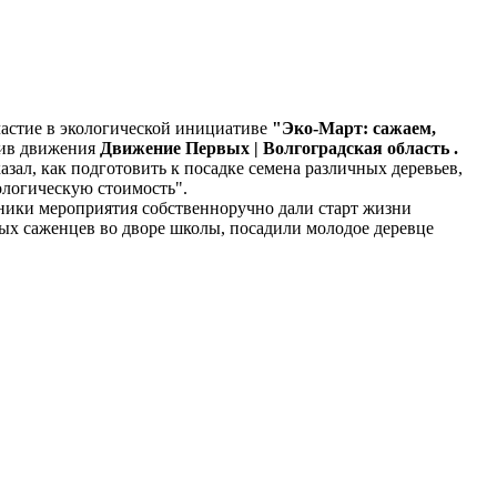
частие в экологической инициативе
"Эко-Март: сажаем,
тив движения
Движение Первых | Волгоградская область
.
л, как подготовить к посадке семена различных деревьев,
ологическую стоимость".
тники мероприятия собственноручно дали старт жизни
дых саженцев во дворе школы, посадили молодое деревце