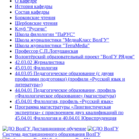
О кафедре
История кафедры
Состав кафедры
Борковские чтения
Щербовские чтения
Клуб "Русичи"
Школа филологии "ПаРУС"
Школа журналистики "МедиаКласс ВолГУ"
Школа журналистики "TerraMedia"
Профессор С.П.Лопушанская
Волонтёрский образовательный проект "ВолГУ РЯдом"
42.03.02 Журналистика
45.03.01 Филология
44.03.05 Педагогическое образование (с двумя
профилями подготовки) (профили «Русский язык и
литература»)
44.04.01 Педагогическое образование, профиль
«Филологическое образование» (магистратура)
45.04.01 Филология, профиль «Русский язык»
Программа магистратуры «Лингвистическая
экспертиза» с присвоением двух квалификаций по
45.04.01 Филология и 40.04.01 Юриспруденция
Дистанционное обучение
Система дистанционного образования ВолГУ