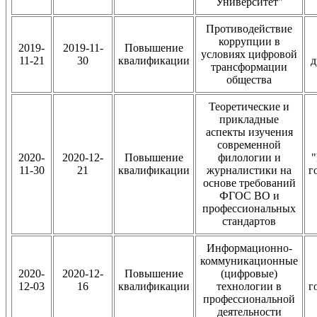
Университет"
Противодействие
коррупции в
2019-
2019-11-
Повышение
условиях цифровой
11-21
30
квалификации
д
трансформации
общества
Теоретические и
прикладные
аспекты изучения
современной
2020-
2020-12-
Повышение
филологии и
"
11-30
21
квалификации
журналистики на
г
основе требований
ФГОС ВО и
профессиональных
стандартов
Информационно-
коммуникационные
2020-
2020-12-
Повышение
(цифровые)
12-03
16
квалификации
технологии в
г
профессиональной
деятельности