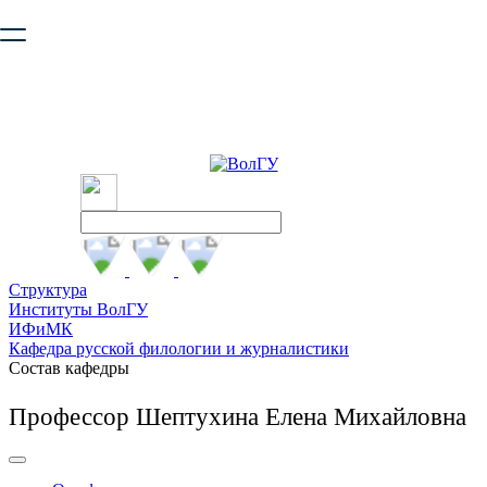
Ваш браузер устарел и не обеспечивает полноценную и
безопасную работу с сайтом. Пожалуйста
обновите браузер
,
чтобы улучшить взаимодействие с сайтом.
Структура
Институты ВолГУ
ИФиМК
Кафедра русской филологии и журналистики
Состав кафедры
Профессор Шептухина Елена Михайловна