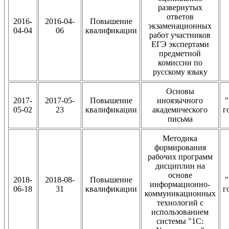
развернутых
ответов
2016-
2016-04-
Повышение
экзаменационных
04-04
06
квалификации
работ участников
ЕГЭ экспертами
предметной
комиссии по
русскому языку
Основы
2017-
2017-05-
Повышение
иноязычного
"
05-02
23
квалификации
академического
г
письма
Методика
формирования
рабочих программ
дисциплин на
основе
2018-
2018-08-
Повышение
"
информационно-
06-18
31
квалификации
г
коммуникационных
технологий с
использованием
системы "1С: