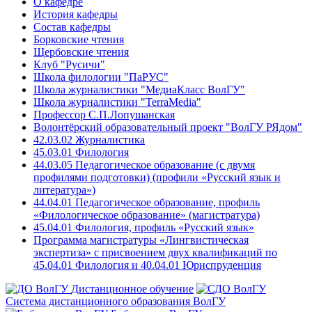
О кафедре
История кафедры
Состав кафедры
Борковские чтения
Щербовские чтения
Клуб "Русичи"
Школа филологии "ПаРУС"
Школа журналистики "МедиаКласс ВолГУ"
Школа журналистики "TerraMedia"
Профессор С.П.Лопушанская
Волонтёрский образовательный проект "ВолГУ РЯдом"
42.03.02 Журналистика
45.03.01 Филология
44.03.05 Педагогическое образование (с двумя
профилями подготовки) (профили «Русский язык и
литература»)
44.04.01 Педагогическое образование, профиль
«Филологическое образование» (магистратура)
45.04.01 Филология, профиль «Русский язык»
Программа магистратуры «Лингвистическая
экспертиза» с присвоением двух квалификаций по
45.04.01 Филология и 40.04.01 Юриспруденция
Дистанционное обучение
Система дистанционного образования ВолГУ