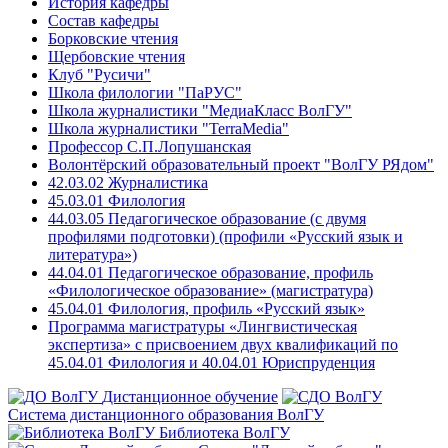
История кафедры
Состав кафедры
Борковские чтения
Щербовские чтения
Клуб "Русичи"
Школа филологии "ПаРУС"
Школа журналистики "МедиаКласс ВолГУ"
Школа журналистики "TerraMedia"
Профессор С.П.Лопушанская
Волонтёрский образовательный проект "ВолГУ РЯдом"
42.03.02 Журналистика
45.03.01 Филология
44.03.05 Педагогическое образование (с двумя
профилями подготовки) (профили «Русский язык и
литература»)
44.04.01 Педагогическое образование, профиль
«Филологическое образование» (магистратура)
45.04.01 Филология, профиль «Русский язык»
Программа магистратуры «Лингвистическая
экспертиза» с присвоением двух квалификаций по
45.04.01 Филология и 40.04.01 Юриспруденция
Дистанционное обучение
Система дистанционного образования ВолГУ
Библиотека ВолГУ