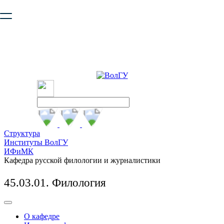
Ваш браузер устарел и не обеспечивает полноценную и
безопасную работу с сайтом. Пожалуйста
обновите браузер
,
чтобы улучшить взаимодействие с сайтом.
Структура
Институты ВолГУ
ИФиМК
Кафедра русской филологии и журналистики
45.03.01. Филология
О кафедре