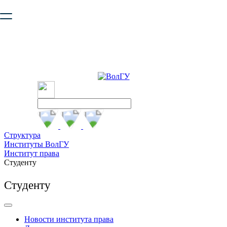
Ваш браузер устарел и не обеспечивает полноценную и
безопасную работу с сайтом. Пожалуйста
обновите браузер
,
чтобы улучшить взаимодействие с сайтом.
Структура
Институты ВолГУ
Институт права
Студенту
Студенту
Новости института права