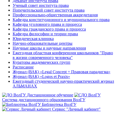
Деканат института права
Ученый совет института права
Попечительский совет института права
Профессионально-общественная аккредитация
Кафедра конституционного и муниципального права
Кафедра уголовного права и процесса
Кафедра гражданского права и процесса
Кафедра философии и теории права
Юридическая клиника
Научно-образовательные центры
Научные школы и научные направления
Ежегодная областная конференция школьников "Право
в жизни современного человека"
Кураторы академических групп
Расписание
Журнал (ВАК) «Legal Concept = Правовая парадигма»
Журнал (ВАК) «Logos et Praxis»
Ежегодный студенческий научно-практический журнал
АЛЬМАНАХ
Дистанционное обучение
Система дистанционного образования ВолГУ
Библиотека ВолГУ
Сервис "Личный кабинет"