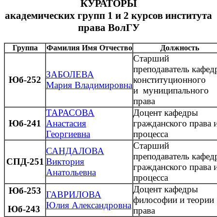
КУРАТОРЫ
академических групп 1 и 2 курсов института
права ВолГУ
Группа
Фамилия Имя Отчество
Должность
Старший
преподаватель
кафед
ЗАБОЛЕВА
Юб-252
конституционного
Мария
Владимировна
и муниципального
права
ТАРАСОВА
Доцент кафедры
Юб-241
Анастасия
гражданского права 
Георгиевна
процесса
Старший
САНДАЛОВА
преподаватель кафед
СПД-251
Виктория
гражданского права 
Анатольевна
процесса
Доцент кафедры
Юб-253
ГАВРИЛОВА
философии и теории
Юлия Александровна
Юб-243
права