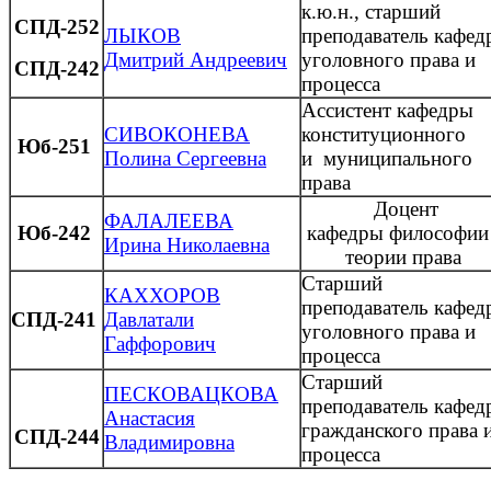
к.ю.н., старший
СПД-252
ЛЫКОВ
преподаватель кафед
Дмитрий Андреевич
уголовного права и
СПД-242
процесса
Ассистент кафедры
СИВОКОНЕВА
конституционного
Юб-251
Полина Сергеевна
и муниципального
права
Доцент
ФАЛАЛЕЕВА
Юб-242
кафедры
философии
Ирина Николаевна
теории права
Старший
КАХХОРОВ
преподаватель кафед
СПД-241
Давлатали
уголовного права и
Гаффорович
процесса
Старший
ПЕСКОВАЦКОВА
преподаватель кафед
Анастасия
гражданского права 
СПД-244
Владимировна
процесса