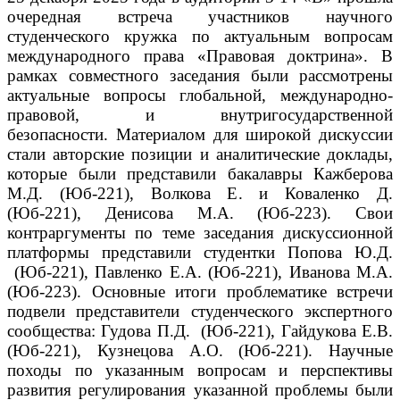
очередная встреча участников научного
студенческого кружка по актуальным вопросам
международного права «Правовая доктрина».
В
рамках совместного заседания были рассмотрены
актуальные вопросы глобальной, международно-
правовой, и внутригосударственной
безопасности.
Материалом для широкой дискуссии
стали авторские позиции и аналитические доклады,
которые были представили бакалавры Кажберова
М.Д. (Юб-221), Волкова Е. и Коваленко Д.
(Юб-221), Денисова М.А. (Юб-223).
Свои
контраргументы по теме заседания дискуссионной
платформы представили студентки Попова Ю.Д.
(Юб-221), Павленко Е.А. (Юб-221), Иванова М.А.
(Юб-223).
Основные итоги проблематике встречи
подвели представители студенческого экспертного
сообщества: Гудова П.Д. (Юб-221), Гайдукова Е.В.
(Юб-221), Кузнецова А.О. (Юб-221).
Научные
походы по указанным вопросам и перспективы
развития регулирования указанной проблемы были