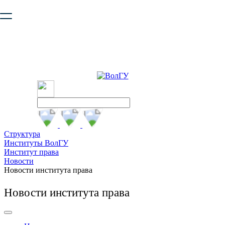
Ваш браузер устарел и не обеспечивает полноценную и
безопасную работу с сайтом. Пожалуйста
обновите браузер
,
чтобы улучшить взаимодействие с сайтом.
Структура
Институты ВолГУ
Институт права
Новости
Новости института права
Новости института права