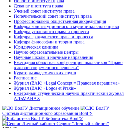
Новости института права
Деканат института права
Ученый совет института права
Попечительский совет института права
Профессионально-общественная аккредитация
Кафедра конституционного и муниципального права
Кафедра уголовного права и процесса
Кафедра гражданского права и процесса
Кафедра философии и теории права
Юридическая клиника
Научно-образовательные центры
Научные школы и научные направления
Ежегодная областная конференция школьников "Право
в жизни современного человека"
Кураторы академических групп
Расписание
Журнал (ВАК) «Legal Concept = Правовая парадигма»
Журнал (ВАК) «Logos et Praxis»
Ежегодный студенческий научно-практический журнал
АЛЬМАНАХ
Дистанционное обучение
Система дистанционного образования ВолГУ
Библиотека ВолГУ
Сервис "Личный кабинет"