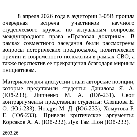
8 апреля 2026 года в аудитории 3-05В прошла
очередная встреча участников научного
студенческого кружка по актуальным вопросам
международного права «Правовая доктрина». В
рамках совместного заседания были рассмотрены
вопросы исторических предпосылок, политических
причин и современного положения в рамках СВО, а
также перспектив ее прекращения благодаря мирным
инициативам.
Материалом для дискуссии стали авторские позиции,
которые представили студенты: Данилова Я. А.
(Юб-233), Липченко М. А. (Юб-231).
Свои
контраргументы представили студенты: Слепцова Е.
О. (Юб-233), Ноздря М. Д. (Юб-233), Хомутова Р.
Г. (Юб-233).
Привели критические аргументы:
Корсаков А. А. (Юб-232), Лук Там Шон (Юб-233).
26
03.26