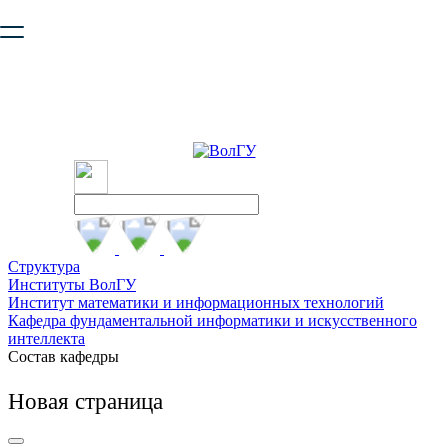
Ваш браузер устарел и не обеспечивает полноценную и
безопасную работу с сайтом. Пожалуйста
обновите браузер
,
чтобы улучшить взаимодействие с сайтом.
Структура
Институты ВолГУ
Институт математики и информационных технологий
Кафедра фундаментальной информатики и искусственного
интеллекта
Состав кафедры
Новая страница