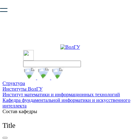
Ваш браузер устарел и не обеспечивает полноценную и
безопасную работу с сайтом. Пожалуйста
обновите браузер
,
чтобы улучшить взаимодействие с сайтом.
Структура
Институты ВолГУ
Институт математики и информационных технологий
Кафедра фундаментальной информатики и искусственного
интеллекта
Состав кафедры
Title