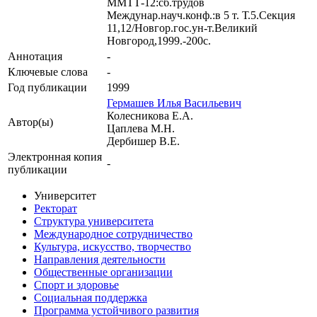
ММТТ-12:сб.трудов
Междунар.науч.конф.:в 5 т. Т.5.Секция
11,12/Новгор.гос.ун-т.Великий
Новгород,1999.-200с.
Аннотация
-
Ключевые cлова
-
Год публикации
1999
Гермашев Илья Васильевич
Колесникова Е.А.
Автор(ы)
Цаплева М.Н.
Дербишер В.Е.
Электронная копия
-
публикации
Университет
Ректорат
Структура университета
Международное сотрудничество
Культура, искусство, творчество
Направления деятельности
Общественные организации
Спорт и здоровье
Социальная поддержка
Программа устойчивого развития