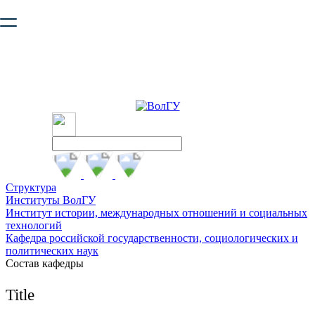
Ваш браузер устарел и не обеспечивает полноценную и
безопасную работу с сайтом. Пожалуйста
обновите браузер
,
чтобы улучшить взаимодействие с сайтом.
Структура
Институты ВолГУ
Институт истории, международных отношений и социальных
технологий
Кафедра российской государственности, социологических и
политических наук
Состав кафедры
Title