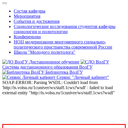
Состав кафедры
Мероприятия
События и достижения
Социологические исследования студентов кафедры
социологии и политологии
Конференции
НОЦ модернизации многомерного социально-
политического пространства современной России
Школа "Молодого политолога"
Дистанционное обучение
Система дистанционного образования ВолГУ
Библиотека ВолГУ
Сервис "Личный кабинет"
SOAP-ERROR: Parsing WSDL: Couldn't load from
'http://is.volsu.ru/1cuniver/ws/staff.1cws?wsdl' : failed to load
external entity "http://is.volsu.ru/1cuniver/ws/staff.1cws?wsdl"