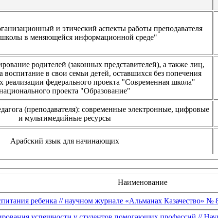
рганизационный и этический аспекты работы преподавателя
школы в меняющейся информационной среде"
рование родителей (законных представителей), а также лиц,
 воспитание в свои семьи детей, оставшихся без попечения
ах реализации федерального проекта "Современная школа"
национального проекта "Образование"
дагога (преподавателя): современные электронные, цифровые
и мультимедийные ресурсы
Арабский язык для начинающих
Наименование
спитания ребенка // научном журнале «Альманах Казачество» № 8 
рования успешности у студентов помогающих профессий // Нау