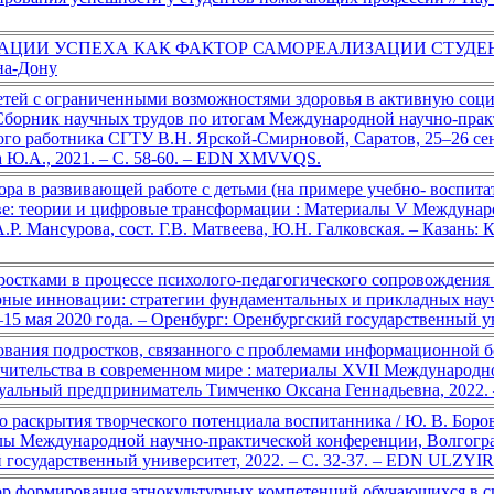
УАЦИИ УСПЕХА КАК ФАКТОР САМОРЕАЛИЗАЦИИ СТУД
на-Дону
тей с ограниченными возможностями здоровья в активную соци
: Сборник научных трудов по итогам Международной научно-пр
го работника СГТУ В.Н. Ярской-Смирновой, Саратов, 25–26 сент
 Ю.А., 2021. – С. 58-60. – EDN XMVVQS.
ра в развивающей работе с детьми (на примере учебно- воспитат
е: теории и цифровые трансформации : Материалы V Междунаро
 А.Р. Мансурова, сост. Г.В. Матвеева, Ю.Н. Галковская. – Казань
остками в процессе психолого-педагогического сопровождения
арные инновации: стратегии фундаментальных и прикладных нау
–15 мая 2020 года. – Оренбург: Оренбургский государственный 
вания подростков, связанного с проблемами информационной без
чительства в современном мире : материалы XVII Международн
дуальный предприниматель Тимченко Оксана Геннадьевна, 2022
 раскрытия творческого потенциала воспитанника / Ю. В. Борови
 Международной научно-практической конференции, Волгоград, 2
 государственный университет, 2022. – С. 32-37. – EDN ULZYIR
р формирования этнокультурных компетенций обучающихся в сис