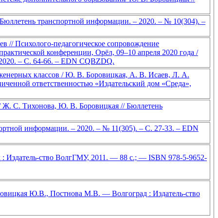
Бюллетень транспортной информации. – 2020. – № 10(304). –
ев // Психолого-педагогическое сопровождение
рактической конференции, Орёл, 09–10 апреля 2020 года /
 2020. – С. 64-66. – EDN CQBZDQ.
ерных классов / Ю. В. Боровицкая, А. В. Исаев, Л. А.
раниченной ответственностью «Издательский дом «Среда»,
Ж. С. Тихонова, Ю. В. Боровицкая // Бюллетень
ртной информации. – 2020. – № 11(305). – С. 27-33. – EDN
: Издатель-ство ВолгГМУ, 2011. — 88 с.; — ISBN 978-5-9652-
ровицкая Ю.В., Постнова М.В. — Волгоград : Издатель-ство