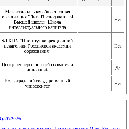
Межрегиональная общественная
организация "Лига Преподавателей
Нет
Высшей школы" Школа
интеллектуального капитала
ФГБ НУ "Институт коррекционной
педагогики Российской академии
Нет
образования"
Центр непрерывного образования и
Да
инноваций
Волгоградский государственный
Нет
университет
(89)-2025г.
чно-практический журнал "Проектирование. Опыт.Результат.