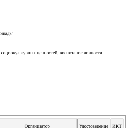
ощадь".
ы социокультурных ценностей, воспитание личности
Организатор
Удостоверение
ИКТ