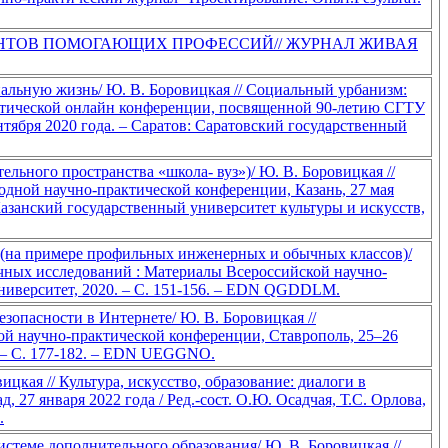
ЕНТОВ ПОМОГАЮЩИХ ПРОФЕССИЙ// ЖУРНАЛ ЖИВАЯ
альную жизнь/ Ю. В. Боровицкая // Социальный урбанизм:
актической онлайн конференции, посвященной 90-летию СГТУ
ября 2020 года. – Саратов: Саратовский государственный
ельного пространства «школа- вуз»)/ Ю. В. Боровицкая //
дной научно-практической конференции, Казань, 27 мая
: Казанский государственный университет культуры и искусств,
 (на примере профильных инженерных и обычных классов)/
чных исследований : Материалы Всероссийской научно-
университет, 2020. – С. 151-156. – EDN QGDDLM.
опасности в Интернете/ Ю. В. Боровицкая //
ой научно-практической конференции, Ставрополь, 25–26
. – С. 177-182. – EDN UEGGNO.
цкая // Культура, искусство, образование: диалоги в
7 января 2022 года / Ред.-сост. О.Ю. Осадчая, Т.С. Орлова,
.
теме дополнительного образования/ Ю. В. Боровицкая //