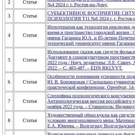
2
Статья
№4 2024 г. г. Ростов-на-Дону.
СУБЪЕКТИВНОЕ ВОСПРИЯТИЕ СИТ
3
Статья
ПСИХОЛОГИЯ Т11 №6 2024 г. г. Ростов-
Иппотерапия как технология инклюзии де
время и пространство городской жизни 
4
Статья
имени Гагарина Ю.А. и 85-летию Почетно
технический университет имени Гагарина
Использование сказок как средств фолькло
Документ в социокультурном пространств
5
Статья
2022 года / Науч. редакторы: Л.Е. Савич,
2022. – С. 483-487. – EDN RKLYYT.
Особенности понимания успешности подр
6
Статья
Ю. В. Боровицкая // Социально-гуманит
практической конференции, Оренбург, 14
Специфика психологического консультиро
7
Статья
Антропологическая миссия российского у
ноября 2022 года. – Ставрополь: Индиви
Художественный образ куклы как средство
8
Статья
условиях многополярного мира: Материалы
Е.А. Юнеева. – Волгоград: Волгоградский
Возрождение народных ремесел как факто