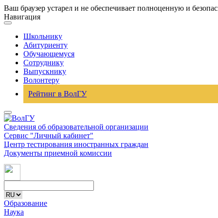
Ваш браузер устарел и не обеспечивает полноценную и безопа
Навигация
Школьнику
Абитуриенту
Обучающемуся
Сотруднику
Выпускнику
Волонтеру
Рейтинг в ВолГУ
Сведения об образовательной организации
Сервис "Личный кабинет"
Центр тестирования иностранных граждан
Документы приемной комиссии
Образование
Наука