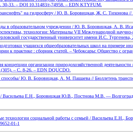
 С. 30-33. – DOI 10.31483/r-74958. – EDN KTYFUM.
снефть" на гидросферу / Ю. В. Боровицкая, Ж. С. Тихонова // 
 в образовательном учреждении / Ю. В. Боровицкая, А. В. Иса
ерспективы, технологии: Материалы VII Международной научно-п
Орловский государственный университет имени И.С. Тургенева,
одготовки учащихся общеобразовательных школ на примере инжен
теории к практике : сборник статей. – Чебоксары: Общество с ог
 концепции организации природохозяйственной деятельности / 
1(305). – С. 8-26. – EDN DQUCDO.
способы/ Ю. В. Боровицкая, А. М. Пашаева // Бюллетень транспо
/ Васильева Е.Н., Боровицкая Ю.В., Постнова М.В. — Волгоград 
е технологии социальной работы с семьей / Васильева Е.Н., Бо
9652-01-1