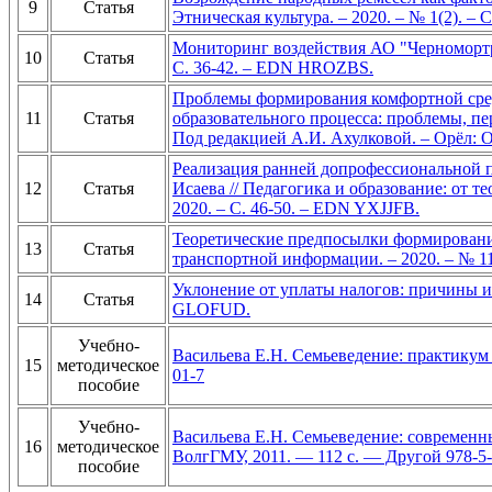
9
Статья
Этническая культура. – 2020. – № 1(2). –
Мониторинг воздействия АО "Черномортран
10
Статья
С. 36-42. – EDN HROZBS.
Проблемы формирования комфортной среды
11
Статья
образовательного процесса: проблемы, п
Под редакцией А.И. Ахулковой. – Орёл: 
Реализация ранней допрофессиональной п
12
Статья
Исаева // Педагогика и образование: от 
2020. – С. 46-50. – EDN YXJJFB.
Теоретические предпосылки формирования
13
Статья
транспортной информации. – 2020. – № 1
Уклонение от уплаты налогов: причины и 
14
Статья
GLOFUD.
Учебно-
Васильева Е.Н. Семьеведение: практикум 
15
методическое
01-7
пособие
Учебно-
Васильева Е.Н. Семьеведение: современны
16
методическое
ВолгГМУ, 2011. — 112 с. — Другой 978-5-
пособие