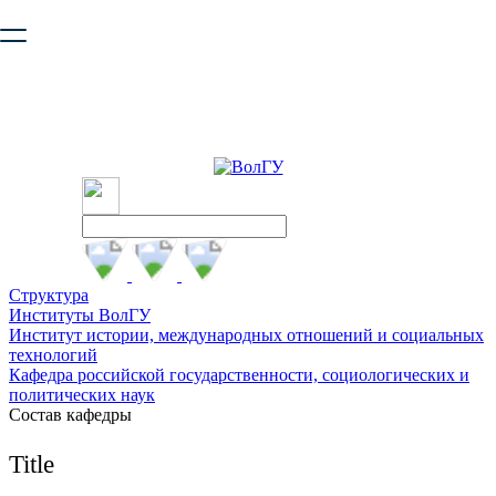
Ваш браузер устарел и не обеспечивает полноценную и
безопасную работу с сайтом. Пожалуйста
обновите браузер
,
чтобы улучшить взаимодействие с сайтом.
Структура
Институты ВолГУ
Институт истории, международных отношений и социальных
технологий
Кафедра российской государственности, социологических и
политических наук
Состав кафедры
Title