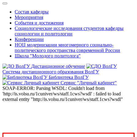
Состав кафедры
Мероприятия
События и достижения
Социологические исследования студентов кафедры
социологии и политологии
Конференции
НОЦ модернизации многомерного социально-
политического пространства современной России
Школа "Молодого политолога"
Дистанционное обучение
Система дистанционного образования ВолГУ
Библиотека ВолГУ
Сервис "Личный кабинет"
SOAP-ERROR: Parsing WSDL: Couldn't load from
'http://is.volsu.ru/1cuniver/ws/staff.1cws?wsdl' : failed to load
external entity "http://is.volsu.ru/1cuniver/ws/staff.1cws?wsdl"