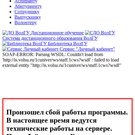
Аспиранту
Абитуриенту
Сотруднику
Выпускнику
Волонтеру
Дистанционное обучение
Система дистанционного образования ВолГУ
Библиотека ВолГУ
Сервис "Личный кабинет"
SOAP-ERROR: Parsing WSDL: Couldn't load from
'http://is.volsu.ru/1cuniver/ws/staff.1cws?wsdl' : failed to load
external entity "http://is.volsu.ru/1cuniver/ws/staff.1cws?wsdl"
Произошел сбой работы программы.
В настоящее время ведутся
технические работы на сервере.