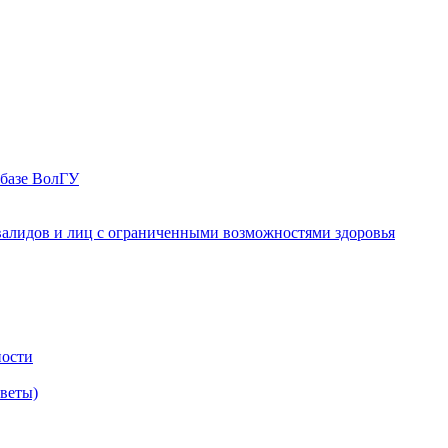
 базе ВолГУ
валидов и лиц с ограниченными возможностями здоровья
ности
оветы)