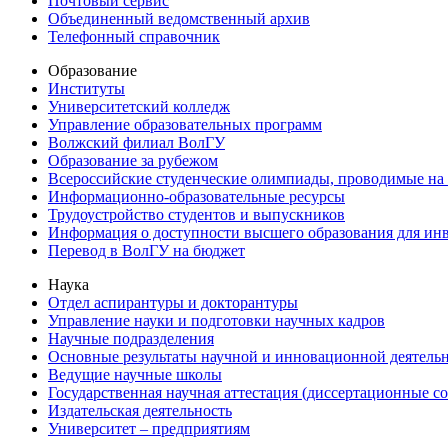
Почтовый сервис
Объединенный ведомственный архив
Телефонный справочник
Образование
Институты
Университетский колледж
Управление образовательных программ
Волжский филиал ВолГУ
Образование за рубежом
Всероссийские студенческие олимпиады, проводимые на
Информационно-образовательные ресурсы
Трудоустройство студентов и выпускников
Информация о доступности высшего образования для ин
Перевод в ВолГУ на бюджет
Наука
Отдел аспирантуры и докторантуры
Управление науки и подготовки научных кадров
Научные подразделения
Основные результаты научной и инновационной деятель
Ведущие научные школы
Государственная научная аттестация (диссертационные с
Издательская деятельность
Университет – предприятиям