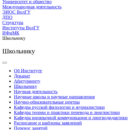
Университет и общество
Международная деятельность
ЭИОС ВолГУ
ДПО
Структура
Институты ВолГУ
ИФиМК
Школьнику
Школьнику
Об Институте
Деканат
Абитуриенту
Школьнику
Научная деятельность
Научные школы и научные направления
Научно-образовательные центры
Кафедра русской филологии и журналистики
Кафедра теории и практики перевода и лингвистики
Кафедра иноязычной коммуникации и лингводидактики
Расписание и шаблоны заявлений
Перенос занятий