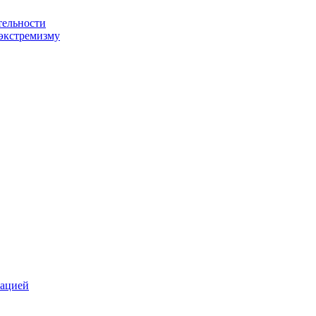
тельности
экстремизму
зацией