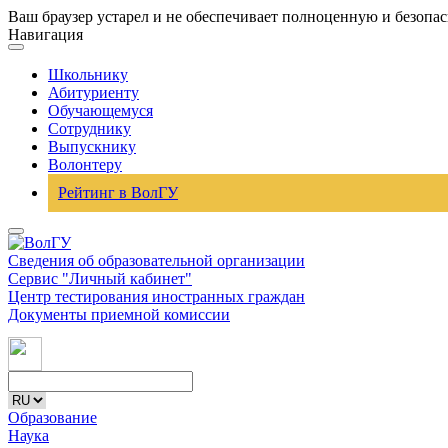
Ваш браузер устарел и не обеспечивает полноценную и безопа
Навигация
Школьнику
Абитуриенту
Обучающемуся
Сотруднику
Выпускнику
Волонтеру
Рейтинг в ВолГУ
Сведения об образовательной организации
Сервис "Личный кабинет"
Центр тестирования иностранных граждан
Документы приемной комиссии
Образование
Наука