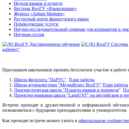
Неделя языков и культур
Вестник ВолГУ «Языкознание»
Журнал «Artium Magister»
Ресурсный центр французского языка
Переводческие услуги
Научно-исследовательский семинар для аспирантов и до
Научная сессия
Дистанционное обучение
Система
кабинет"
Приглашаем школьников принять бесплатное участие в работе
Школа филолога "ПаРУС"
План работы
Школа журналистики "МедиаКласс ВолГУ"
План работы
Лингвистическая школа "Планета языков и перевода
"
Пл
Проектно-языковая школа "LangUST" на английском и не
Встречи проходят в дружественной и неформальной обстано
познакомиться с будущими преподавателями и университетом.
Как проходят встречи можно узнать в
официальном сообществ