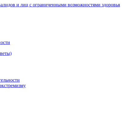
валидов и лиц с ограниченными возможностями здоровья
ности
оветы)
тельности
экстремизму