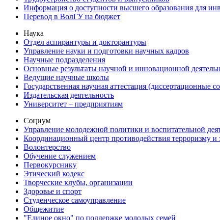
Информация о доступности высшего образования для ин
Перевод в ВолГУ на бюджет
Наука
Отдел аспирантуры и докторантуры
Управление науки и подготовки научных кадров
Научные подразделения
Основные результаты научной и инновационной деятель
Ведущие научные школы
Государственная научная аттестация (диссертационные с
Издательская деятельность
Университет – предприятиям
Социум
Управление молодежной политики и воспитательной дея
Координационный центр противодействия терроризму и 
Волонтерство
Обучение служением
Первокурснику
Этический кодекс
Творческие клубы, организации
Здоровье и спорт
Студенческое самоуправление
Общежитие
"Единое окно" по поддержке молодых семей