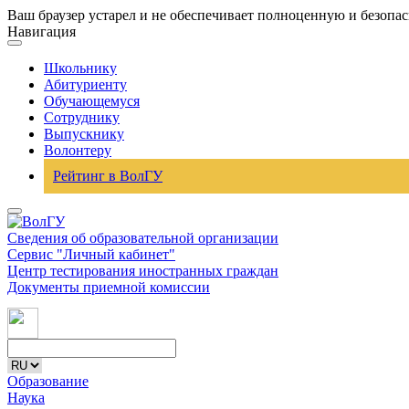
Ваш браузер устарел и не обеспечивает полноценную и безопа
Навигация
Школьнику
Абитуриенту
Обучающемуся
Сотруднику
Выпускнику
Волонтеру
Рейтинг в ВолГУ
Сведения об образовательной организации
Сервис "Личный кабинет"
Центр тестирования иностранных граждан
Документы приемной комиссии
Образование
Наука