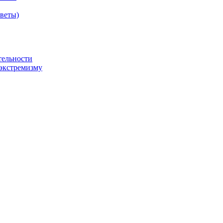
оветы)
тельности
экстремизму