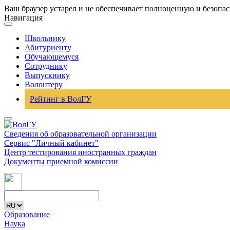
Ваш браузер устарел и не обеспечивает полноценную и безопа
Навигация
Школьнику
Абитуриенту
Обучающемуся
Сотруднику
Выпускнику
Волонтеру
Рейтинг в ВолГУ
Сведения об образовательной организации
Сервис "Личный кабинет"
Центр тестирования иностранных граждан
Документы приемной комиссии
Образование
Наука