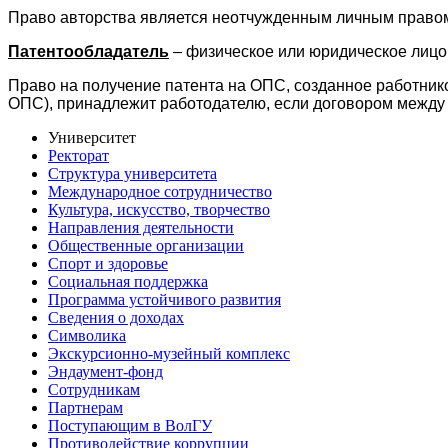
Право авторства является неотчужденным личным правом
Патентообладатель
– физическое или юридическое лицо,
Право на получение патента на ОПС, созданное работнико
ОПС), принадлежит работодателю, если договором между 
Университет
Ректорат
Структура университета
Международное сотрудничество
Культура, искусство, творчество
Направления деятельности
Общественные организации
Спорт и здоровье
Социальная поддержка
Программа устойчивого развития
Сведения о доходах
Символика
Экскурсионно-музейный комплекс
Эндаумент-фонд
Сотрудникам
Партнерам
Поступающим в ВолГУ
Противодействие коррупции