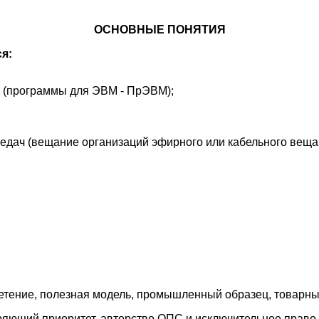
ОСНОВНЫЕ ПОНЯТИЯ
я:
 (программы для ЭВМ - ПрЭВМ);
редач (вещание организаций эфирного или кабельного веща
етение, полезная модель, промышленный образец, товарный
ряющий приоритет, авторство ОПС и исключительное право 