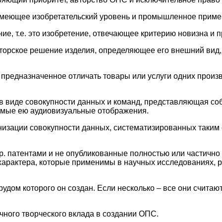
имеющее изобретательский уровень и промышленное приме
ие, т.е. это изобретение, отвечающее критерию новизна 
торское решение изделия, определяющее его внешний вид,
 предназначенное отличать товары или услуги одних произв
 в виде совокупности данных и команд, представляющая со
аемые ею аудиовизуальные отображения.
низации совокупности данных, систематизированных таким 
. патентами и не опубликованные полностью или частично 
характера, которые применимы в научных исследованиях, р
рудом которого он создан. Если несколько – все они счита
чного творческого вклада в создании ОПС.