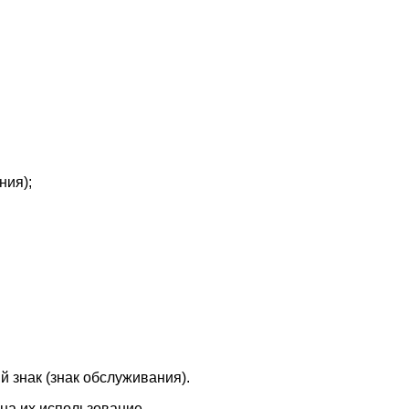
ния);
 знак (знак обслуживания).
на их использование.