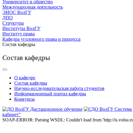
Университет и общество
Международная деятельность
ЭИОС ВолГУ
ДПО
Структура
Институты ВолГУ
Институт права
Кафедра уголовного права и процесса
Состав кафедры
Состав кафедры
О кафедре
Состав кафедры
Научно-исследовательская работа студентов
Информационный портал кафедры
Конкурсы
Дистанционное обучение
Система
кабинет"
SOAP-ERROR: Parsing WSDL: Couldn't load from 'http://is.volsu.ru/1cu