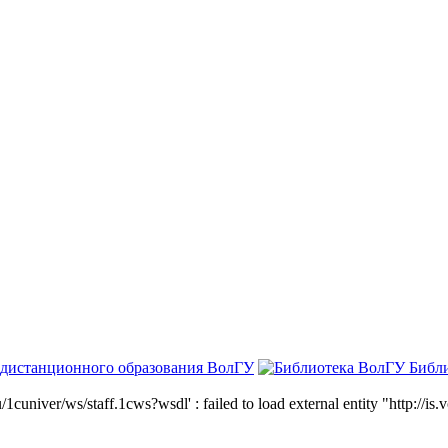
 дистанционного образования ВолГУ
Библ
niver/ws/staff.1cws?wsdl' : failed to load external entity "http://is.