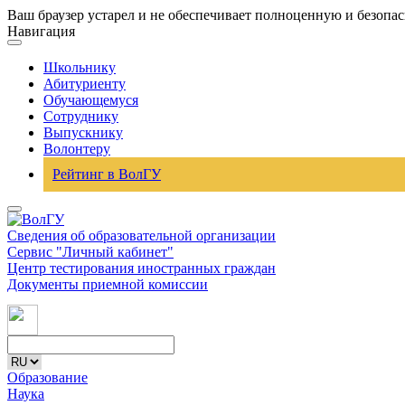
Ваш браузер устарел и не обеспечивает полноценную и безопа
Навигация
Школьнику
Абитуриенту
Обучающемуся
Сотруднику
Выпускнику
Волонтеру
Рейтинг в ВолГУ
Сведения об образовательной организации
Сервис "Личный кабинет"
Центр тестирования иностранных граждан
Документы приемной комиссии
Образование
Наука