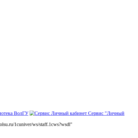
иотека ВолГУ
Сервис "Личный
volsu.ru/1cuniver/ws/staff.1cws?wsdl"