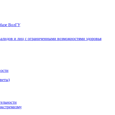
 базе ВолГУ
валидов и лиц с ограниченными возможностями здоровья
ности
оветы)
тельности
экстремизму