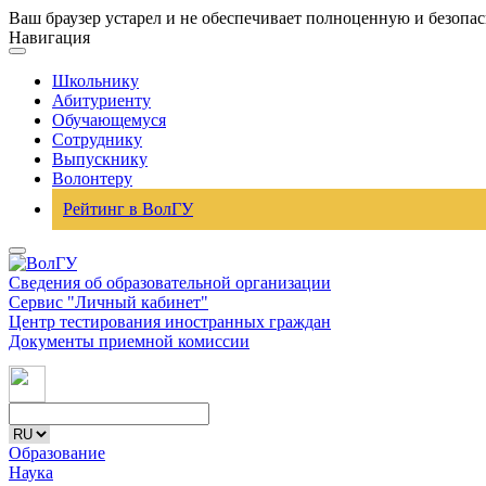
Ваш браузер устарел и не обеспечивает полноценную и безопа
Навигация
Школьнику
Абитуриенту
Обучающемуся
Сотруднику
Выпускнику
Волонтеру
Рейтинг в ВолГУ
Сведения об образовательной организации
Сервис "Личный кабинет"
Центр тестирования иностранных граждан
Документы приемной комиссии
Образование
Наука