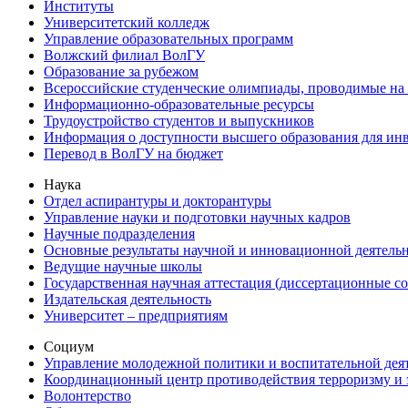
Институты
Университетский колледж
Управление образовательных программ
Волжский филиал ВолГУ
Образование за рубежом
Всероссийские студенческие олимпиады, проводимые на
Информационно-образовательные ресурсы
Трудоустройство студентов и выпускников
Информация о доступности высшего образования для ин
Перевод в ВолГУ на бюджет
Наука
Отдел аспирантуры и докторантуры
Управление науки и подготовки научных кадров
Научные подразделения
Основные результаты научной и инновационной деятель
Ведущие научные школы
Государственная научная аттестация (диссертационные с
Издательская деятельность
Университет – предприятиям
Социум
Управление молодежной политики и воспитательной дея
Координационный центр противодействия терроризму и 
Волонтерство