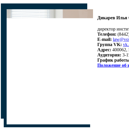
Дикарев Илья
директор инсти
Телефон:
(8442)
E-mail:
law@vol
Группа VK:
vk
Адрес:
400062, 
Аудитория:
3-1
График работы
Положение об 