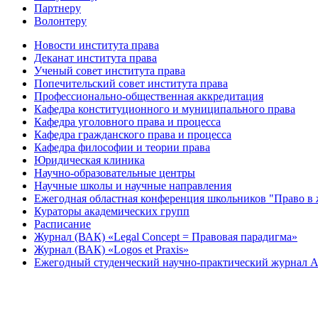
Партнеру
Волонтеру
Новости института права
Деканат института права
Ученый совет института права
Попечительский совет института права
Профессионально-общественная аккредитация
Кафедра конституционного и муниципального права
Кафедра уголовного права и процесса
Кафедра гражданского права и процесса
Кафедра философии и теории права
Юридическая клиника
Научно-образовательные центры
Научные школы и научные направления
Ежегодная областная конференция школьников "Право в 
Кураторы академических групп
Расписание
Журнал (ВАК) «Legal Concept = Правовая парадигма»
Журнал (ВАК) «Logos et Praxis»
Ежегодный студенческий научно-практический журна