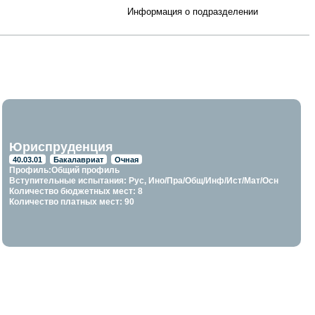
Информация о подразделении
Юриспруденция
40.03.01
Бакалавриат
Очная
Профиль:Общий профиль
Вступительные испытания: Рус, Ино/Пра/Общ/Инф/Ист/Мат/Осн
Количество бюджетных мест: 8
Количество платных мест: 90