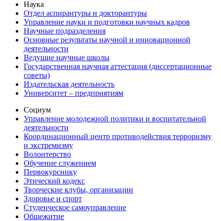
Наука
Отдел аспирантуры и докторантуры
Управление науки и подготовки научных кадров
Научные подразделения
Основные результаты научной и инновационной
деятельности
Ведущие научные школы
Государственная научная аттестация (диссертационные
советы)
Издательская деятельность
Университет – предприятиям
Социум
Управление молодежной политики и воспитательной
деятельности
Координационный центр противодействия терроризму
и экстремизму
Волонтерство
Обучение служением
Первокурснику
Этический кодекс
Творческие клубы, организации
Здоровье и спорт
Студенческое самоуправление
Общежитие